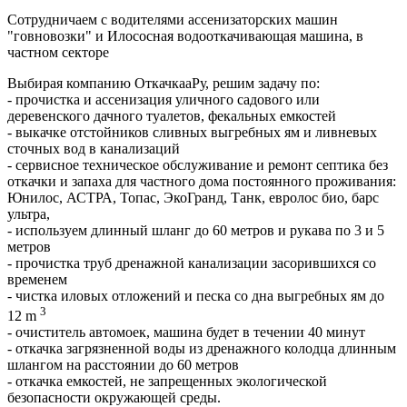
Сотрудничаем с водителями ассенизаторских машин
"говновозки" и Илососная водооткачивающая машина, в
частном секторе
Выбирая компанию ОткачкааРу, решим задачу по:
- прочистка и ассенизация уличного садового или
деревенского дачного туалетов, фекальных емкостей
- выкачке отстойников сливных выгребных ям и ливневых
сточных вод в канализаций
- сервисное техническое обслуживание и ремонт септика без
откачки и запаха для частного дома постоянного проживания:
Юнилос, АСТРА, Топас, ЭкоГранд, Танк, евролос био, барс
ультра,
- используем длинный шланг до 60 метров и рукава по 3 и 5
метров
- прочистка труб дренажной канализации засорившихся со
временем
- чистка иловых отложений и песка со дна выгребных ям до
3
12 m
- очиститель автомоек, машина будет в течении 40 минут
- откачка загрязненной воды из дренажного колодца длинным
шлангом на расстоянии до 60 метров
- откачка емкостей, не запрещенных экологической
безопасности окружающей среды.