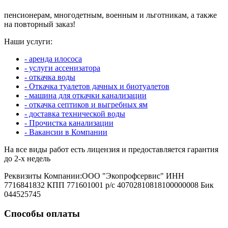
пенсионерам, многодетным, военным и льготникам, а также
на повторный заказ!
Наши услуги:
- аренда илососа
- услуги ассенизатора
- откачка воды
- Откачка туалетов дачных и биотуалетов
- машина для откачки канализации
- откачка септиков и выгребных ям
- доставка технической воды
- Прочистка канализации
- Вакансии в Компании
На все виды работ есть лицензия и предоставляется гарантия
до 2-х недель
Реквизиты Компании:ООО "Экопрофсервис" ИНН
7716841832 КПП 771601001 р/с 40702810818100000008 Бик
044525745
Способы оплаты