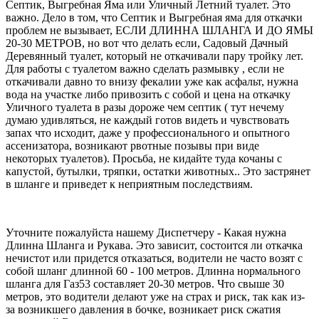
Септик, Выгребная Яма или Уличный Летний туалет. Это
важно. Дело в том, что Септик и Выгребная яма для откачки
проблем не вызывает, ЕСЛИ ДЛИННА ШЛАНГА И ДО ЯМЫ
20-30 МЕТРОВ, но вот что делать если, Садовый Дачный
Деревянный туалет, который не откачивали пару тройку лет.
Для работы с туалетом важно сделать размывку , если не
откачивали давно то внизу фекалии уже как асфальт, нужна
вода на участке либо привозить с собой и цена на откачку
Уличного туалета в разы дороже чем септик ( тут нечему
думаю удивляться, не каждый готов видеть и чувствовать
запах что исходит, даже у профессионального и опытного
ассенизатора, возникают рвотные позывы при виде
некоторых туалетов). Просьба, не кидайте туда кочаны с
капустой, бутылки, тряпки, остатки животных.. Это застрянет
в шланге и приведет к неприятным последствиям.
Уточните пожалуйста нашему Диспетчеру - Какая нужна
Длинна Шланга и Рукава. Это зависит, состоится ли откачка
нечистот или придется отказаться, водители не часто возят с
собой шланг длинной 60 - 100 метров. Длинна нормального
шланга для Газ53 составляет 20-30 метров. Что свыше 30
метров, это водители делают уже на страх и риск, так как из-
за возникшего давления в бочке, возникает риск сжатия