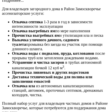
Подробнее...
Для владельцев загородного дома в Район Замоскворечье
ассенизаторские услуги:
Откачка септика
1-3 раза в год в зависимости
интенсивности эксплуатации
Откачка выгребных ям
по мере наполнения
Прочистка выгребных ям
и утилизация ила и песка
Выкачка уличного дачного, садового
туалета
промывка без заезда на участок при помощи
длинного шланга.
Откачка воды с подвалов, пруда, котлованов
после
прорыва труб или затопления дождевыми водами.
Устранение и чистка засоров
в трубах автономной
3
канализации бочкой 12 куб м
.
Прочистка ливневых и других водостоков
Доставка технической воды для полива или
заполнения емкостей
Откачка ила
из автономных канализационных
станций, автомоек, проточных септиков, дренажных
колодцев, чистка.
Полный набор услуг для владельцев частных домов в Районе
Замоскворечье, которые потребуются для поддержания дома