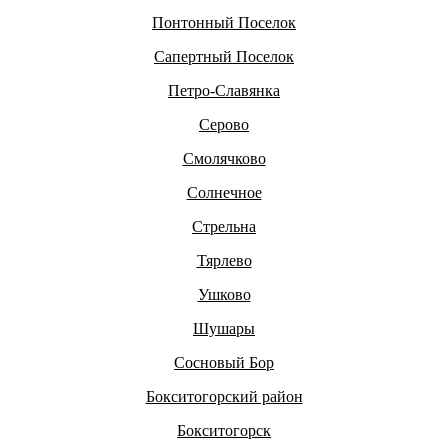
Понтонный Поселок
Сапертный Поселок
Петро-Славянка
Серово
Смолячково
Солнечное
Стрельна
Тярлево
Ушково
Шушары
Сосновый Бор
Бокситогорский район
Бокситогорск