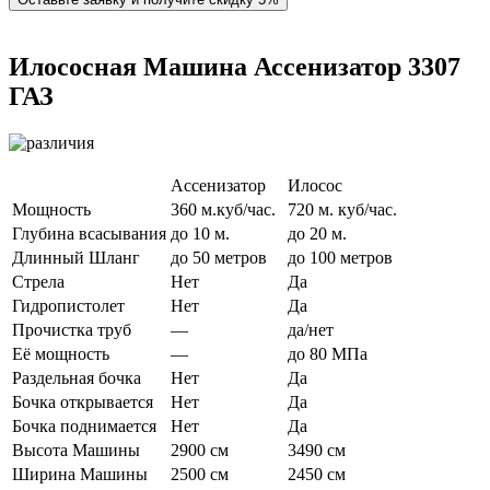
Илососная Машина Ассенизатор 3307
ГАЗ
Ассенизатор
Илосос
Мощность
360 м.куб/час.
720 м. куб/час.
Глубина всасывания
до 10 м.
до 20 м.
Длинный Шланг
до 50 метров
до 100 метров
Стрела
Нет
Да
Гидропистолет
Нет
Да
Прочистка труб
—
да/нет
Её мощность
—
до 80 МПа
Раздельная бочка
Нет
Да
Бочка открывается
Нет
Да
Бочка поднимается
Нет
Да
Высота Машины
2900 см
3490 см
Ширина Машины
2500 см
2450 см