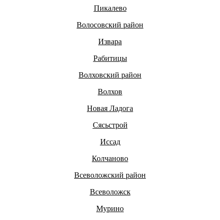
Пикалево
Волосовский район
Извара
Рабитицы
Волховский район
Волхов
Новая Ладога
Сясьстрой
Иссад
Колчаново
Всеволожский район
Всеволожск
Мурино