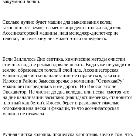
вакуумной Бочки.
Сколько нужно будет машин для выкачивания колец
закопанных в земле, на месте определит только водитель
Ассенизаторской машины ,наш менеджер-диспетчер не
телепат, по телефону не сможет этого определить.
Если Заилилось Дно септика, химические методы очистки
сточных вод, не рекомендовали делать. Вода уже не уходит в
землю, образовался толстый слой ила, Ассенизаторская
машина для чистки канализации не справиться, заказать
Илосос в Районе Замоскворечье в компании "ОткачкааРу"
можно без посредников и не дорого. Но Илосос это не
Экскаватор, Не чистит до дна колодца или песка, смотря что
на дне канализации засыпано (накидают щебенки, становится
плотный как бетон). Илосос берет и размывает тяжелые
отложения ила песка и фекалий, те что ассенизаторская
машина не откачала.
Ручная чистка колодца, процедура хлопотная. Дело в том, что,