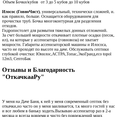
Объем Бочки/кубов
от 3 до 5 кубов
до 10 кубов
Илосоc (ГовноЧист)
, универсальный, технически сложней, и.
как правило, больше. Оснащается оборудованием для
прочистки труб. Бочка многоконтурная для разделения
отходов.
Гидропистолет для размытия тяжелых донных отложений.
За счет большей мощности откачивает плотные осадки (песок,
ил), на которые у ассенизатора (говновоза) не хватает
мощности. Габариты ассенизаторской машины и Илососа,
часто не проходят по высоте на даче. Обслуживать септики
глубокой очистки: Юнилос,АСТРА,Топас,ЭкоГранд,eco topol
12m3, СептоБак
Отзывы и Благодарность
"ОткачкааРу"
У меня на Даче Баня, к ней у меня современный септик без
откачки,но часто он у меня заиливается, т.к много гостей у нас
и все любим в баньку ходить.Вызываю ассенизатор раз в 2-а
месяца и всегда вовремя и чисто без повреждений моих