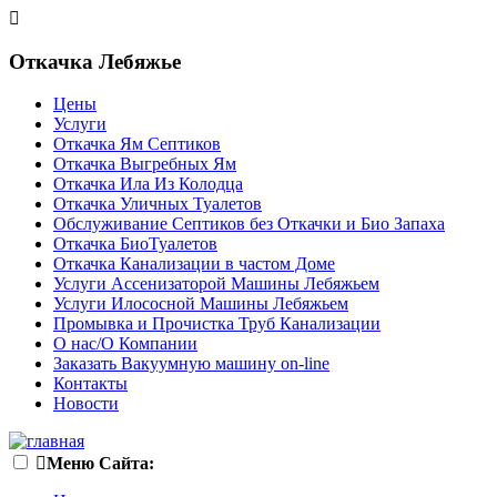
Откачка Лебяжье
Цены
Услуги
Откачка Ям Септиков
Откачка Выгребных Ям
Откачка Ила Из Колодца
Откачка Уличных Туалетов
Обслуживание Септиков без Откачки и Био Запаха
Откачка БиоТуалетов
Откачка Канализации в частом Доме
Услуги Ассенизаторой Машины Лебяжьем
Услуги Илососной Машины Лебяжьем
Промывка и Прочистка Труб Канализации
О нас/О Компании
Заказать Вакуумную машину on-line
Контакты
Новости
Меню Сайта: