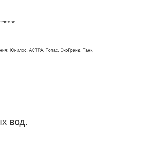
секторе
ния: Юнилос, АСТРА, Топас, ЭкоГранд, Танк,
х вод.