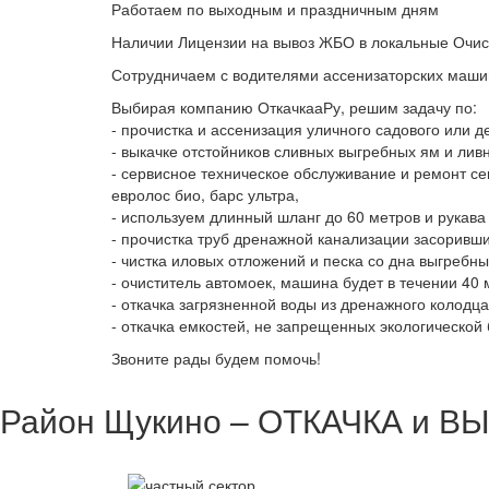
Работаем по выходным и праздничным дням
Наличии Лицензии на вывоз ЖБО в локальные Очис
Сотрудничаем с водителями ассенизаторских машин
Выбирая компанию ОткачкааРу, решим задачу по:
- прочистка и ассенизация уличного садового или 
- выкачке отстойников сливных выгребных ям и лив
- сервисное техническое обслуживание и ремонт се
евролос био, барс ультра,
- используем длинный шланг до 60 метров и рукава 
- прочистка труб дренажной канализации засоривш
- чистка иловых отложений и песка со дна выгребн
- очиститель автомоек, машина будет в течении 40 
- откачка загрязненной воды из дренажного колодц
- откачка емкостей, не запрещенных экологическо
Звоните рады будем помочь!
Район Щукино – ОТКАЧКА и ВЫ