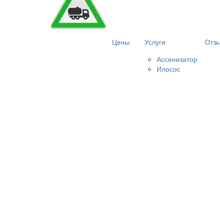
Цены
Услуги
Отз
Ассенизатор
Илосос