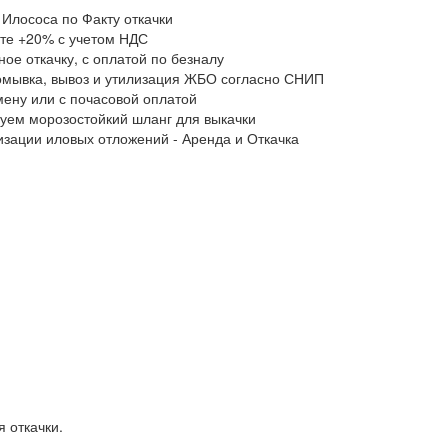
 Илососа по Факту откачки
ате +20% с учетом НДС
ое откачку, с оплатой по безналу
промывка, вывоз и утилизация ЖБО согласно СНИП
мену или с почасовой оплатой
ьзуем морозостойкий шланг для выкачки
лизации иловых отложений - Аренда и Откачка
 откачки.