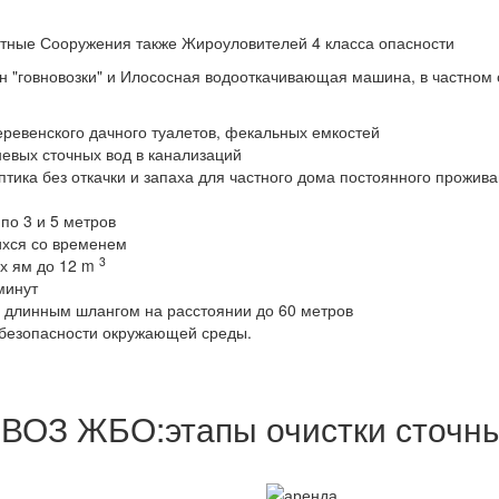
тные Сооружения также Жироуловителей 4 класса опасности
 "говновозки" и Илососная водооткачивающая машина, в частном 
деревенского дачного туалетов, фекальных емкостей
невых сточных вод в канализаций
птика без откачки и запаха для частного дома постоянного прожива
по 3 и 5 метров
ихся со временем
3
ых ям до 12 m
минут
а длинным шлангом на расстоянии до 60 метров
й безопасности окружающей среды.
ВОЗ ЖБО:этапы очистки сточны