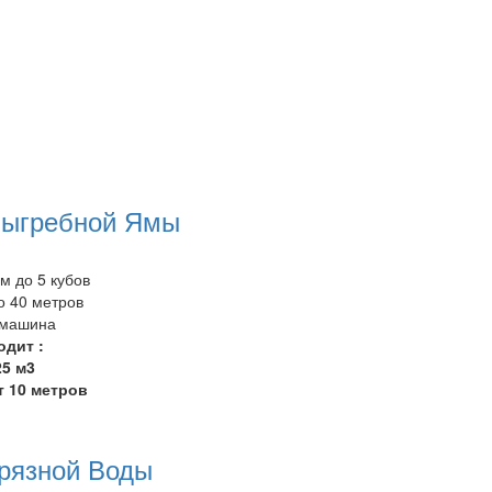
Выгребной Ямы
 до 5 кубов
 40 метров
/машина
одит :
25 м3
т 10 метров
рязной Воды