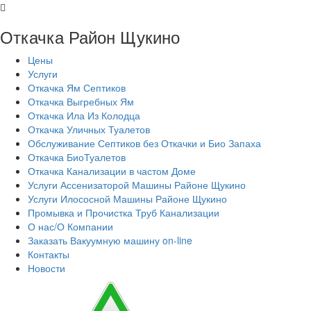
Откачка Район Щукино
Цены
Услуги
Откачка Ям Септиков
Откачка Выгребных Ям
Откачка Ила Из Колодца
Откачка Уличных Туалетов
Обслуживание Септиков без Откачки и Био Запаха
Откачка БиоТуалетов
Откачка Канализации в частом Доме
Услуги Ассенизаторой Машины Районе Щукино
Услуги Илососной Машины Районе Щукино
Промывка и Прочистка Труб Канализации
О нас/О Компании
Заказать Вакуумную машину on-line
Контакты
Новости