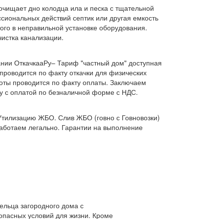
очищает дно колодца ила и песка с тщательной
сиональных действий септик или другая емкость
ого в неправильной установке оборудования.
чистка канализации.
нии ОткачкааРу– Тариф "частный дом" доступная
 проводится по факту откачки для физических
боты проводится по факту оплаты. Заключаем
ку с оплатой по безналичной форме с НДС.
Утилизацию ЖБО. Слив ЖБО (говно с Говновозки)
работаем легально. Гарантии на выполнение
ельца загородного дома с
опасных условий для жизни. Кроме