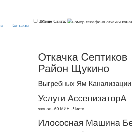
Меню Сайта:
ыв
Контакты
Откачка Cептиков
Район Щукино
Выгребных Ям Канализации
Услуги АссенизаторА
звонок...60 МИН...Чисто
Илососная Машина Бе
3