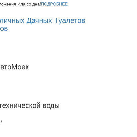
ложения Ила со дна!
ПОДРОБНЕЕ
Уличных Дачных Туалетов
тов
АвтоМоек
технической воды
0