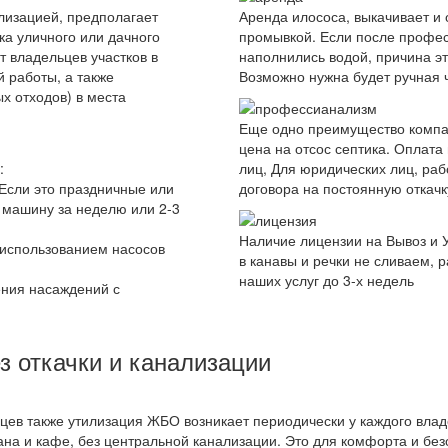
лизацией, предполагает
Аренда илососа, выкачивает и 
ка уличного или дачного
промывкой. Если после профес
т владельцев участков в
наполнились водой, причина эт
 работы, а также
Возможно нужна будет ручная 
х отходов) в места
Еще одно преимущество компа
цена на отсос септика. Оплата
:
лиц, Для юридических лиц, ра
 Если это праздничные или
договора на постоянную откач
 машину за неделю или 2-3
Наличие лицензии на Вывоз и 
с использованием насосов
в канавы и речки не сливаем, 
наших услуг до 3-х недель
ения насаждений с
з откачки и канализации
дцев также утилизация ЖБО возникает периодически у каждого влад
на и кафе, без центральной канализации. Это для комфорта и без