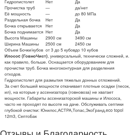
Гидропистолет
Нет
Да
Прочистка труб
—
да/нет
Её мощность
—
до 80 МПа
Раздельная бочка
Нет
Да
Бочка открывается
Нет
Да
Бочка поднимается
Нет
Да
Высота Машины
2900 см
3490 см
Ширина Машины
2500 см
2450 см
Объем Бочки/кубов
от 3 до 5 кубов
до 10 кубов
Илосоc (ГовноЧист)
, универсальный, технически сложней, и.
как правило, больше. Оснащается оборудованием для
прочистки труб. Бочка многоконтурная для разделения
отходов.
Гидропистолет для размытия тяжелых донных отложений.
За счет большей мощности откачивает плотные осадки (песок,
ил), на которые у ассенизатора (говновоза) не хватает
мощности. Габариты ассенизаторской машины и Илососа,
часто не проходят по высоте на даче. Обслуживать септики
глубокой очистки: Юнилос,АСТРА,Топас,ЭкоГранд,eco topol
12m3, СептоБак
Отзывы и Благодарность