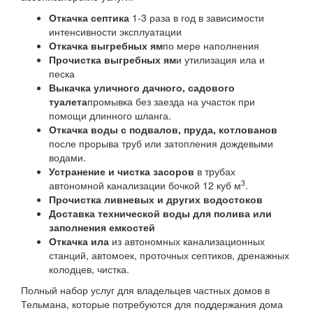
Откачка септика
1-3 раза в год в зависимости
интенсивности эксплуатации
Откачка выгребных ям
по мере наполнения
Прочистка выгребных ям
и утилизация ила и
песка
Выкачка уличного дачного, садового
туалета
промывка без заезда на участок при
помощи длинного шланга.
Откачка воды с подвалов, пруда, котлованов
после прорыва труб или затопления дождевыми
водами.
Устранение и чистка засоров
в трубах
3
автономной канализации бочкой 12 куб м
.
Прочистка ливневых и других водостоков
Доставка технической воды для полива или
заполнения емкостей
Откачка ила
из автономных канализационных
станций, автомоек, проточных септиков, дренажных
колодцев, чистка.
Полный набор услуг для владельцев частных домов в
Тельмана, которые потребуются для поддержания дома