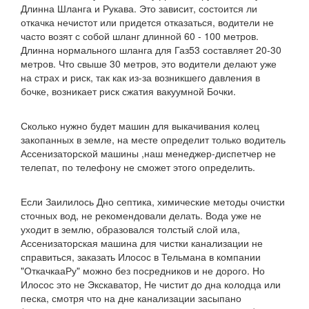
Длинна Шланга и Рукава. Это зависит, состоится ли
откачка нечистот или придется отказаться, водители не
часто возят с собой шланг длинной 60 - 100 метров.
Длинна нормального шланга для Газ53 составляет 20-30
метров. Что свыше 30 метров, это водители делают уже
на страх и риск, так как из-за возникшего давления в
бочке, возникает риск сжатия вакуумной Бочки.
Сколько нужно будет машин для выкачивания колец
закопанных в земле, на месте определит только водитель
Ассенизаторской машины ,наш менеджер-диспетчер не
телепат, по телефону не сможет этого определить.
Если Заилилось Дно септика, химические методы очистки
сточных вод, не рекомендовали делать. Вода уже не
уходит в землю, образовался толстый слой ила,
Ассенизаторская машина для чистки канализации не
справиться, заказать Илосос в Тельмана в компании
"ОткачкааРу" можно без посредников и не дорого. Но
Илосос это не Экскаватор, Не чистит до дна колодца или
песка, смотря что на дне канализации засыпано