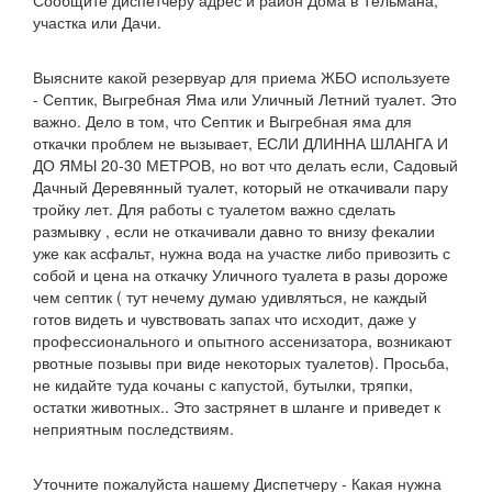
Сообщите диспетчеру адрес и район Дома в Тельмана,
участка или Дачи.
Выясните какой резервуар для приема ЖБО используете
- Септик, Выгребная Яма или Уличный Летний туалет. Это
важно. Дело в том, что Септик и Выгребная яма для
откачки проблем не вызывает, ЕСЛИ ДЛИННА ШЛАНГА И
ДО ЯМЫ 20-30 МЕТРОВ, но вот что делать если, Садовый
Дачный Деревянный туалет, который не откачивали пару
тройку лет. Для работы с туалетом важно сделать
размывку , если не откачивали давно то внизу фекалии
уже как асфальт, нужна вода на участке либо привозить с
собой и цена на откачку Уличного туалета в разы дороже
чем септик ( тут нечему думаю удивляться, не каждый
готов видеть и чувствовать запах что исходит, даже у
профессионального и опытного ассенизатора, возникают
рвотные позывы при виде некоторых туалетов). Просьба,
не кидайте туда кочаны с капустой, бутылки, тряпки,
остатки животных.. Это застрянет в шланге и приведет к
неприятным последствиям.
Уточните пожалуйста нашему Диспетчеру - Какая нужна