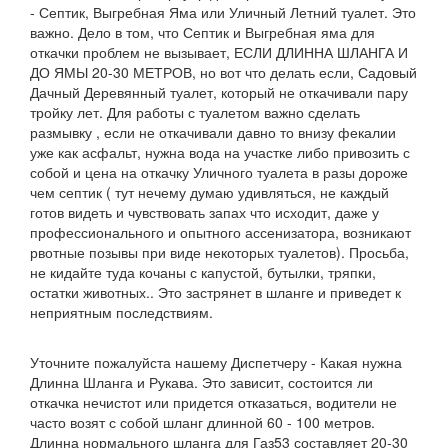
- Септик, Выгребная Яма или Уличный Летний туалет. Это
важно. Дело в том, что Септик и Выгребная яма для
откачки проблем не вызывает, ЕСЛИ ДЛИННА ШЛАНГА И
ДО ЯМЫ 20-30 МЕТРОВ, но вот что делать если, Садовый
Дачный Деревянный туалет, который не откачивали пару
тройку лет. Для работы с туалетом важно сделать
размывку , если не откачивали давно то внизу фекалии
уже как асфальт, нужна вода на участке либо привозить с
собой и цена на откачку Уличного туалета в разы дороже
чем септик ( тут нечему думаю удивляться, не каждый
готов видеть и чувствовать запах что исходит, даже у
профессионального и опытного ассенизатора, возникают
рвотные позывы при виде некоторых туалетов). Просьба,
не кидайте туда кочаны с капустой, бутылки, тряпки,
остатки животных.. Это застрянет в шланге и приведет к
неприятным последствиям.
Уточните пожалуйста нашему Диспетчеру - Какая нужна
Длинна Шланга и Рукава. Это зависит, состоится ли
откачка нечистот или придется отказаться, водители не
часто возят с собой шланг длинной 60 - 100 метров.
Длинна нормального шланга для Газ53 составляет 20-30