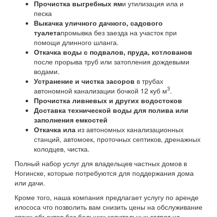
Прочистка выгребных ям
и утилизация ила и
песка
Выкачка уличного дачного, садового
туалета
промывка без заезда на участок при
помощи длинного шланга.
Откачка воды с подвалов, пруда, котлованов
после прорыва труб или затопления дождевыми
водами.
Устранение и чистка засоров
в трубах
3
автономной канализации бочкой 12 куб м
.
Прочистка ливневых и других водостоков
Доставка технической воды для полива или
заполнения емкостей
Откачка ила
из автономных канализационных
станций, автомоек, проточных септиков, дренажных
колодцев, чистка.
Полный набор услуг для владельцев частных домов в
Ногинске, которые потребуются для поддержания дома
или дачи.
Кроме того, наша компания предлагает услугу по аренде
илососа что позволить вам снизить цены на обслуживание
своих объектов без больших капитальных затрат на