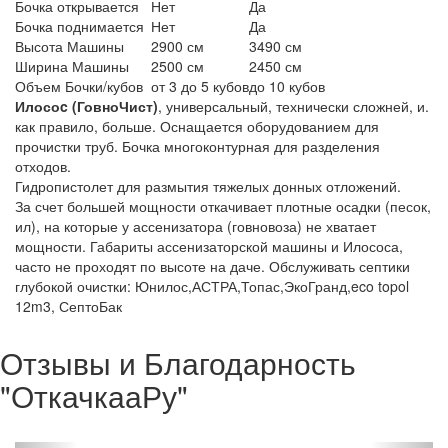
Бочка открывается
Нет
Да
Бочка поднимается
Нет
Да
Высота Машины
2900 см
3490 см
Ширина Машины
2500 см
2450 см
Объем Бочки/кубов
от 3 до 5 кубов
до 10 кубов
Илосоc (ГовноЧист)
, универсальный, технически сложней, и.
как правило, больше. Оснащается оборудованием для
прочистки труб. Бочка многоконтурная для разделения
отходов.
Гидропистолет для размытия тяжелых донных отложений.
За счет большей мощности откачивает плотные осадки (песок,
ил), на которые у ассенизатора (говновоза) не хватает
мощности. Габариты ассенизаторской машины и Илососа,
часто не проходят по высоте на даче. Обслуживать септики
глубокой очистки: Юнилос,АСТРА,Топас,ЭкоГранд,eco topol
12m3, СептоБак
Отзывы и Благодарность
"ОткачкааРу"