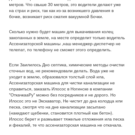
метров. Что свыше 30 метров, это водители делают уже
на страх и риск, так как из-за возникшего давления в
бочке, возникает риск сжатия вакуумной Бочки.
Сколько нужно будет машин для выкачивания колец
закопанных в земле, на месте определит только водитель
Ассенизаторской машины ,наш менеджер-диспетчер не
телепат, по телефону не сможет этого определить.
Если Заилилось Дно септика, химические методы очистки
сточных вод, не рекомендовали делать. Вода уже не
уходит в землю, образовался толстый слой ила,
Ассенизаторская машина для чистки канализации не
справиться, заказать Илосос в Ногинске в компании
"ОткачкааРу" можно без посредников и не дорого. Но
Илосос это не Экскаватор, Не чистит до дна колодца или
песка, смотря что на дне канализации засыпано
(накидают щебенки, становится плотный как бетон).
Илосос берет и размывает тяжелые отложения ила песка
и фекалий, те что ассенизаторская машина не откачала.