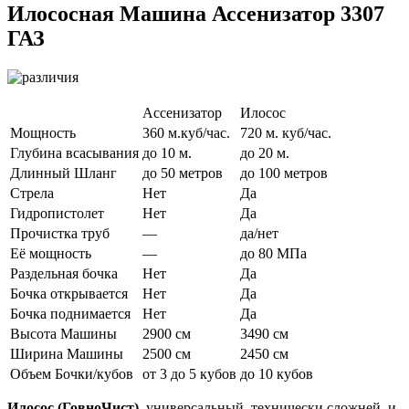
Илососная Машина Ассенизатор 3307
ГАЗ
Ассенизатор
Илосос
Мощность
360 м.куб/час.
720 м. куб/час.
Глубина всасывания
до 10 м.
до 20 м.
Длинный Шланг
до 50 метров
до 100 метров
Стрела
Нет
Да
Гидропистолет
Нет
Да
Прочистка труб
—
да/нет
Её мощность
—
до 80 МПа
Раздельная бочка
Нет
Да
Бочка открывается
Нет
Да
Бочка поднимается
Нет
Да
Высота Машины
2900 см
3490 см
Ширина Машины
2500 см
2450 см
Объем Бочки/кубов
от 3 до 5 кубов
до 10 кубов
Илосоc (ГовноЧист)
, универсальный, технически сложней, и.