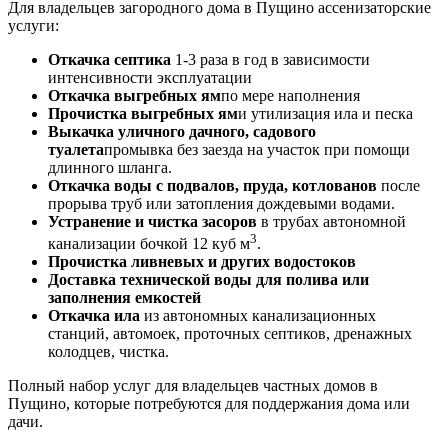
Для владельцев загородного дома в Пущино ассенизаторские
услуги:
Откачка септика
1-3 раза в год в зависимости
интенсивности эксплуатации
Откачка выгребных ям
по мере наполнения
Прочистка выгребных ям
и утилизация ила и песка
Выкачка уличного дачного, садового
туалета
промывка без заезда на участок при помощи
длинного шланга.
Откачка воды с подвалов, пруда, котлованов
после
прорыва труб или затопления дождевыми водами.
Устранение и чистка засоров
в трубах автономной
3
канализации бочкой 12 куб м
.
Прочистка ливневых и других водостоков
Доставка технической воды для полива или
заполнения емкостей
Откачка ила
из автономных канализационных
станций, автомоек, проточных септиков, дренажных
колодцев, чистка.
Полный набор услуг для владельцев частных домов в
Пущино, которые потребуются для поддержания дома или
дачи.