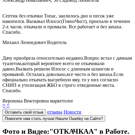
Александр Николаевич, 56
Садовод Любитель
Септик без откачки Топас, заилилось дно и песок уже
накопился. Вызывал Илосос(ГовноЧист), приехали в течении
2-х часов, откачали и промыли. Все работает и без запаха.
Спасибо.
Михаил Леонидович
Водитель
Дачу приобрела относительно недавно.Вопрос встал с дачным
туалетом,который вероятнее всего не откачивали
давно.Вызвать решили Илосос с длинным шлангом и
промывой. Осталась довольно,все чисто и без запаха.Если
официально откачать выгребную яму, то у них согласно
СНИП и утилизация ЖБО в строго отведенные места.
Спасибо.
Вероника Викторовна
маркетолог
отзывы
Новости
Оставить свой отзыв
Помогите нам стать лучше.Нашли Ошибку на Сайте?
Фото и Видео:"ОТКАЧКАА" в Работе.