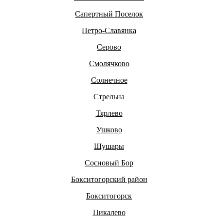
Сапертный Поселок
Петро-Славянка
Серово
Смолячково
Солнечное
Стрельна
Тярлево
Ушково
Шушары
Сосновый Бор
Бокситогорский район
Бокситогорск
Пикалево