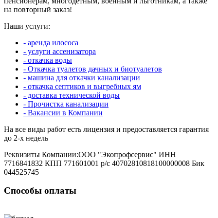
пенсионерам, многодетным, военным и льготникам, а также
на повторный заказ!
Наши услуги:
- аренда илососа
- услуги ассенизатора
- откачка воды
- Откачка туалетов дачных и биотуалетов
- машина для откачки канализации
- откачка септиков и выгребных ям
- доставка технической воды
- Прочистка канализации
- Вакансии в Компании
На все виды работ есть лицензия и предоставляется гарантия
до 2-х недель
Реквизиты Компании:ООО "Экопрофсервис" ИНН
7716841832 КПП 771601001 р/с 40702810818100000008 Бик
044525745
Способы оплаты