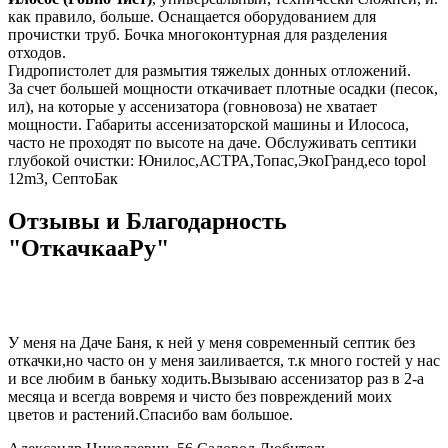
как правило, больше. Оснащается оборудованием для
прочистки труб. Бочка многоконтурная для разделения
отходов.
Гидропистолет для размытия тяжелых донных отложений.
За счет большей мощности откачивает плотные осадки (песок,
ил), на которые у ассенизатора (говновоза) не хватает
мощности. Габариты ассенизаторской машины и Илососа,
часто не проходят по высоте на даче. Обслуживать септики
глубокой очистки: Юнилос,АСТРА,Топас,ЭкоГранд,eco topol
12m3, СептоБак
Отзывы и Благодарность
"ОткачкааРу"
У меня на Даче Баня, к ней у меня современный септик без
откачки,но часто он у меня заиливается, т.к много гостей у нас
и все любим в баньку ходить.Вызываю ассенизатор раз в 2-а
месяца и всегда вовремя и чисто без повреждений моих
цветов и растений.Спасибо вам большое.