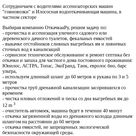
Сотрудничаем с водителями ассенизаторских машин
"говновозки" и Илососная водооткачивающая машина, в
частном секторе
Выбирая компанию ОткачкааРу, решим задачу по:
- прочистка и ассенизация уличного садового или
деревенского дачного туалетов, фекальных емкостей
- выкачке отстойников сливных выгребных ям и ливневых
сточных вод в канализаций
- сервисное техническое обслуживание и ремонт септика без
откачки и запаха для частного дома постоянного проживания:
Юнилос, АСТРА, Топас, ЭкоГранд, Танк, евролос био, барс
ультра,
- используем длинный шланг до 60 метров и рукава по 3 и 5
метров
- прочистка труб дренажной канализации засорившихся со
временем
- чистка иловых отложений и песка со дна выгребных ям до
3
12 m
- очиститель автомоек, машина будет в течении 40 минут
- откачка загрязненной воды из дренажного колодца длинным
шлангом на расстоянии до 60 метров
- откачка емкостей, не запрещенных экологической
безопасности окружающей среды.