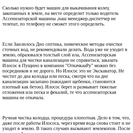
Сколько нужно будет машин для выкачивания колец
закопанных в земле, на месте определит только водитель
Ассенизаторской машины ,наш менеджер-диспетчер не
телепат, по телефону не сможет этого определить.
Если Заилилось Дно септика, химические методы очистки
сточных вод, не рекомендовали делать. Вода уже не уходит в
землю, образовался толстый слой ила, Ассенизаторская
машина для чистки канализации не справиться, заказать
Илосос в Пущино в компании "ОткачкааРу" можно без
посредников и не дорого. Но Илосос это не Экскаватор, Не
чистит до дна колодца или песка, смотря что на дне
канализации засыпано (накидают щебенки, становится
плотный как бетон). Илосос берет и размывает тяжелые
отложения ила песка и фекалий, те что ассенизаторская
машина не откачала.
Ручная чистка колодца, процедура хлопотная. Дело в том, что,
даже после работы Илососа, через время вода снова стоит и не
уходит в землю. В таких случаях вызывают землекопов. После