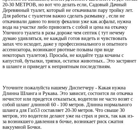
20-30 МЕТРОВ, но вот что делать если, Садовый Дачный
Деревянный туалет, который не откачивали пару тройку лет.
Для работы с туалетом важно сделать размывку , если не
откачивали давно то внизу фекалии уже как асфальт, нужна
вода на участке либо привозить с собой и цена на откачку
Уличного туалета в разы дороже чем септик ( тут нечему
думаю удивляться, не каждый готов видеть и чувствовать
запах что исходит, даже у профессионального и опытного
ассенизатора, возникают рвотные позывы при виде
некоторых туалетов). Просьба, не кидайте туда кочаны с
капустой, бутылки, тряпки, остатки животных.. Это застрянет
в шланге и приведет к неприятным последствиям.
Уточните пожалуйста нашему Диспетчеру - Какая нужна
Длинна Шланга и Рукава. Это зависит, состоится ли откачка
нечистот или придется отказаться, водители не часто возят с
собой шланг длинной 60 - 100 метров. Длинна нормального
шланга для Газ53 составляет 20-30 метров. Что свыше 30
метров, это водители делают уже на страх и риск, так как из-
за возникшего давления в бочке, возникает риск сжатия
вакуумной Бочки.