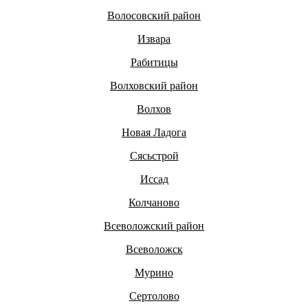
Волосовский район
Извара
Рабитицы
Волховский район
Волхов
Новая Ладога
Сясьстрой
Иссад
Колчаново
Всеволожский район
Всеволожск
Мурино
Сертолово