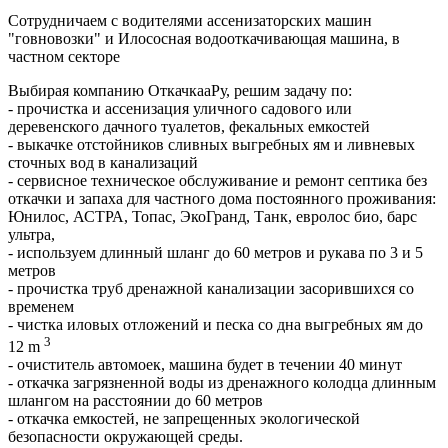
Сотрудничаем с водителями ассенизаторских машин
"говновозки" и Илососная водооткачивающая машина, в
частном секторе
Выбирая компанию ОткачкааРу, решим задачу по:
- прочистка и ассенизация уличного садового или
деревенского дачного туалетов, фекальных емкостей
- выкачке отстойников сливных выгребных ям и ливневых
сточных вод в канализаций
- сервисное техническое обслуживание и ремонт септика без
откачки и запаха для частного дома постоянного проживания:
Юнилос, АСТРА, Топас, ЭкоГранд, Танк, евролос био, барс
ультра,
- используем длинный шланг до 60 метров и рукава по 3 и 5
метров
- прочистка труб дренажной канализации засорившихся со
временем
- чистка иловых отложений и песка со дна выгребных ям до
3
12 m
- очиститель автомоек, машина будет в течении 40 минут
- откачка загрязненной воды из дренажного колодца длинным
шлангом на расстоянии до 60 метров
- откачка емкостей, не запрещенных экологической
безопасности окружающей среды.