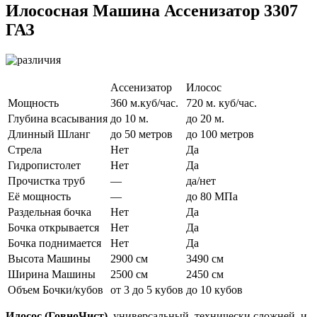
Илососная Машина Ассенизатор 3307
ГАЗ
Ассенизатор
Илосос
Мощность
360 м.куб/час.
720 м. куб/час.
Глубина всасывания
до 10 м.
до 20 м.
Длинный Шланг
до 50 метров
до 100 метров
Стрела
Нет
Да
Гидропистолет
Нет
Да
Прочистка труб
—
да/нет
Её мощность
—
до 80 МПа
Раздельная бочка
Нет
Да
Бочка открывается
Нет
Да
Бочка поднимается
Нет
Да
Высота Машины
2900 см
3490 см
Ширина Машины
2500 см
2450 см
Объем Бочки/кубов
от 3 до 5 кубов
до 10 кубов
Илосоc (ГовноЧист)
, универсальный, технически сложней, и.