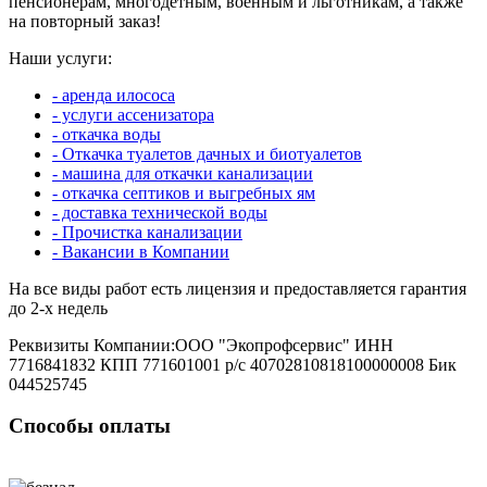
пенсионерам, многодетным, военным и льготникам, а также
на повторный заказ!
Наши услуги:
- аренда илососа
- услуги ассенизатора
- откачка воды
- Откачка туалетов дачных и биотуалетов
- машина для откачки канализации
- откачка септиков и выгребных ям
- доставка технической воды
- Прочистка канализации
- Вакансии в Компании
На все виды работ есть лицензия и предоставляется гарантия
до 2-х недель
Реквизиты Компании:ООО "Экопрофсервис" ИНН
7716841832 КПП 771601001 р/с 40702810818100000008 Бик
044525745
Способы оплаты