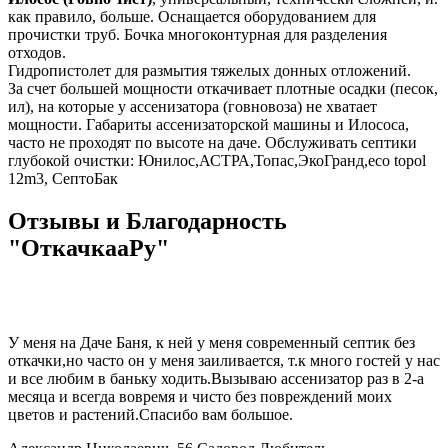
как правило, больше. Оснащается оборудованием для
прочистки труб. Бочка многоконтурная для разделения
отходов.
Гидропистолет для размытия тяжелых донных отложений.
За счет большей мощности откачивает плотные осадки (песок,
ил), на которые у ассенизатора (говновоза) не хватает
мощности. Габариты ассенизаторской машины и Илососа,
часто не проходят по высоте на даче. Обслуживать септики
глубокой очистки: Юнилос,АСТРА,Топас,ЭкоГранд,eco topol
12m3, СептоБак
Отзывы и Благодарность
"ОткачкааРу"
У меня на Даче Баня, к ней у меня современный септик без
откачки,но часто он у меня заиливается, т.к много гостей у нас
и все любим в баньку ходить.Вызываю ассенизатор раз в 2-а
месяца и всегда вовремя и чисто без повреждений моих
цветов и растений.Спасибо вам большое.