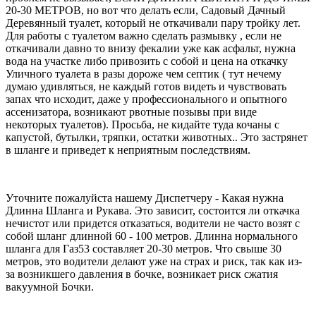
20-30 МЕТРОВ, но вот что делать если, Садовый Дачный
Деревянный туалет, который не откачивали пару тройку лет.
Для работы с туалетом важно сделать размывку , если не
откачивали давно то внизу фекалии уже как асфальт, нужна
вода на участке либо привозить с собой и цена на откачку
Уличного туалета в разы дороже чем септик ( тут нечему
думаю удивляться, не каждый готов видеть и чувствовать
запах что исходит, даже у профессионального и опытного
ассенизатора, возникают рвотные позывы при виде
некоторых туалетов). Просьба, не кидайте туда кочаны с
капустой, бутылки, тряпки, остатки животных.. Это застрянет
в шланге и приведет к неприятным последствиям.
Уточните пожалуйста нашему Диспетчеру - Какая нужна
Длинна Шланга и Рукава. Это зависит, состоится ли откачка
нечистот или придется отказаться, водители не часто возят с
собой шланг длинной 60 - 100 метров. Длинна нормального
шланга для Газ53 составляет 20-30 метров. Что свыше 30
метров, это водители делают уже на страх и риск, так как из-
за возникшего давления в бочке, возникает риск сжатия
вакуумной Бочки.