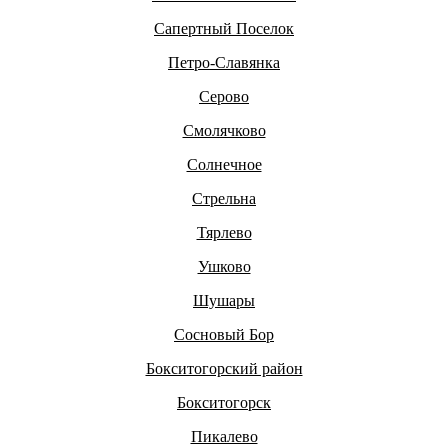
Сапертный Поселок
Петро-Славянка
Серово
Смолячково
Солнечное
Стрельна
Тярлево
Ушково
Шушары
Сосновый Бор
Бокситогорский район
Бокситогорск
Пикалево