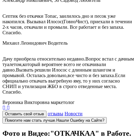
Александр Николаевич, 56
Садовод Любитель
Септик без откачки Топас, заилилось дно и песок уже
накопился. Вызывал Илосос(ГовноЧист), приехали в течении
2-х часов, откачали и промыли. Все работает и без запаха.
Спасибо.
Михаил Леонидович
Водитель
Дачу приобрела относительно недавно.Вопрос встал с дачным
туалетом,который вероятнее всего не откачивали
давно.Вызвать решили Илосос с длинным шлангом и
промывой. Осталась довольно,все чисто и без запаха.Если
официально откачать выгребную яму, то у них согласно
СНИП и утилизация ЖБО в строго отведенные места.
Спасибо.
Вероника Викторовна
маркетолог
отзывы
Новости
Оставить свой отзыв
Помогите нам стать лучше.Нашли Ошибку на Сайте?
Фото и Видео:"ОТКАЧКАА" в Работе.