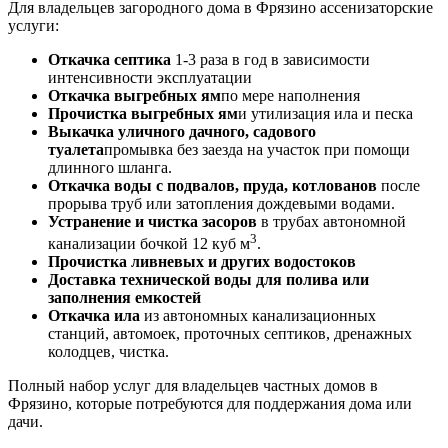
Для владельцев загородного дома в Фрязино ассенизаторские
услуги:
Откачка септика
1-3 раза в год в зависимости
интенсивности эксплуатации
Откачка выгребных ям
по мере наполнения
Прочистка выгребных ям
и утилизация ила и песка
Выкачка уличного дачного, садового
туалета
промывка без заезда на участок при помощи
длинного шланга.
Откачка воды с подвалов, пруда, котлованов
после
прорыва труб или затопления дождевыми водами.
Устранение и чистка засоров
в трубах автономной
3
канализации бочкой 12 куб м
.
Прочистка ливневых и других водостоков
Доставка технической воды для полива или
заполнения емкостей
Откачка ила
из автономных канализационных
станций, автомоек, проточных септиков, дренажных
колодцев, чистка.
Полный набор услуг для владельцев частных домов в
Фрязино, которые потребуются для поддержания дома или
дачи.