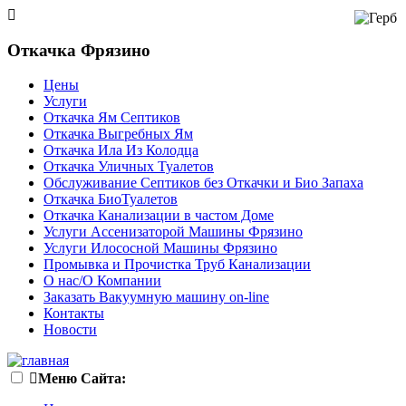
Откачка Фрязино
Цены
Услуги
Откачка Ям Септиков
Откачка Выгребных Ям
Откачка Ила Из Колодца
Откачка Уличных Туалетов
Обслуживание Септиков без Откачки и Био Запаха
Откачка БиоТуалетов
Откачка Канализации в частом Доме
Услуги Ассенизаторой Машины Фрязино
Услуги Илососной Машины Фрязино
Промывка и Прочистка Труб Канализации
О нас/О Компании
Заказать Вакуумную машину on-line
Контакты
Новости
Меню Сайта: