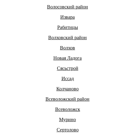
Волосовский район
Извара
Рабитицы
Волховский район
Волхов
Новая Ладога
Сясьстрой
Иссад
Колчаново
Всеволожский район
Всеволожск
Мурино
Сертолово