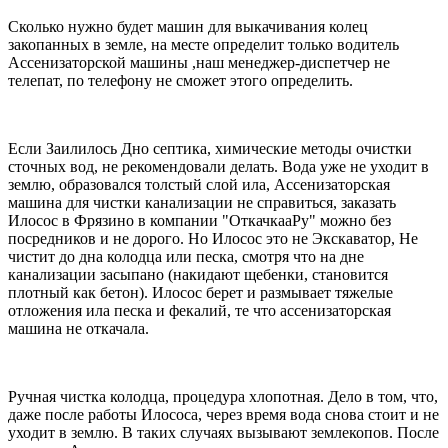
Сколько нужно будет машин для выкачивания колец
закопанных в земле, на месте определит только водитель
Ассенизаторской машины ,наш менеджер-диспетчер не
телепат, по телефону не сможет этого определить.
Если Заилилось Дно септика, химические методы очистки
сточных вод, не рекомендовали делать. Вода уже не уходит в
землю, образовался толстый слой ила, Ассенизаторская
машина для чистки канализации не справиться, заказать
Илосос в Фрязино в компании "ОткачкааРу" можно без
посредников и не дорого. Но Илосос это не Экскаватор, Не
чистит до дна колодца или песка, смотря что на дне
канализации засыпано (накидают щебенки, становится
плотный как бетон). Илосос берет и размывает тяжелые
отложения ила песка и фекалий, те что ассенизаторская
машина не откачала.
Ручная чистка колодца, процедура хлопотная. Дело в том, что,
даже после работы Илососа, через время вода снова стоит и не
уходит в землю. В таких случаях вызывают землекопов. После