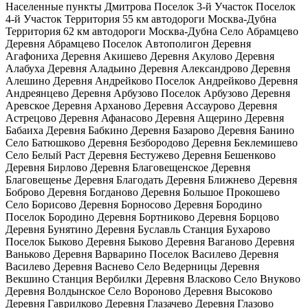
Населенные пункты Дмитрова Поселок 3-й Участок Поселок
4-й Участок Территория 55 км автодороги Москва-Дубна
Территория 62 км автодороги Москва-Дубна Село Абрамцево
Деревня Абрамцево Поселок Автополигон Деревня
Агафониха Деревня Акишево Деревня Акулово Деревня
Алабуха Деревня Аладьино Деревня Александрово Деревня
Алешино Деревня Андрейково Поселок Андрейково Деревня
Андреянцево Деревня Арбузово Поселок Арбузово Деревня
Аревское Деревня Арханово Деревня Ассаурово Деревня
Астрецово Деревня Афанасово Деревня Ащерино Деревня
Бабаиха Деревня Бабкино Деревня Базарово Деревня Банино
Село Батюшково Деревня Безбородово Деревня Беклемишево
Село Белый Раст Деревня Бестужево Деревня Бешенково
Деревня Бирлово Деревня Благовещенское Деревня
Благовещенье Деревня Благодать Деревня Ближнево Деревня
Боброво Деревня Богданово Деревня Большое Прокошево
Село Борисово Деревня Борносово Деревня Бородино
Поселок Бородино Деревня Бортниково Деревня Борцово
Деревня Бунятино Деревня Буславль Станция Бухарово
Поселок Быково Деревня Быково Деревня Ваганово Деревня
Ваньково Деревня Варварино Поселок Василево Деревня
Василево Деревня Васнево Село Ведерницы Деревня
Векшино Станция Вербилки Деревня Власково Село Внуково
Деревня Волдынское Село Вороново Деревня Высоково
Деревня Гаврилково Деревня Глазачево Деревня Глазово