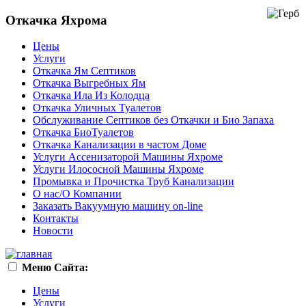
Откачка Яхрома
Цены
Услуги
Откачка Ям Септиков
Откачка Выгребных Ям
Откачка Ила Из Колодца
Откачка Уличных Туалетов
Обслуживание Септиков без Откачки и Био Запаха
Откачка БиоТуалетов
Откачка Канализации в частом Доме
Услуги Ассенизаторой Машины Яхроме
Услуги Илососной Машины Яхроме
Промывка и Прочистка Труб Канализации
О нас/О Компании
Заказать Вакуумную машину on-line
Контакты
Новости
Меню Сайта:
Цены
Услуги