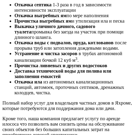
Откачка септика
1-3 раза в год в зависимости
интенсивности эксплуатации
Откачка выгребных ям
по мере наполнения
Прочистка выгребных ям
и утилизация ила и песка
Выкачка уличного дачного, садового
туалета
промывка без заезда на участок при помощи
длинного шланга.
Откачка воды с подвалов, пруда, котлованов
после
прорыва труб или затопления дождевыми водами.
Устранение и чистка засоров
в трубах автономной
3
канализации бочкой 12 куб м
.
Прочистка ливневых и других водостоков
Доставка технической воды для полива или
заполнения емкостей
Откачка ила
из автономных канализационных
станций, автомоек, проточных септиков, дренажных
колодцев, чистка.
Полный набор услуг для владельцев частных домов в Яхроме,
которые потребуются для поддержания дома или дачи.
Кроме того, наша компания предлагает услугу по аренде
илососа что позволить вам снизить цены на обслуживание
своих объектов без больших капитальных затрат на
приобретение дорогой спецтехники.