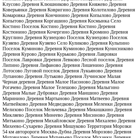
Клусово Деревня Клюшниково Деревня Княжево Деревня
Коверьянки Деревня Ковригино Деревня Колотилово Деревня
Комаровка Деревня Кончинино Деревня Копылово Деревня
Копытово Деревня Коргашино Деревня Космынка Село
Костино Поселок Костино Деревня Костино Деревня
Костюнино Деревня Кочергино Деревня Кромино Деревня
Круглино Деревня Кузнецово Поселок Кузнецово Поселок
Кузяево Деревня Кузяево Село Куликово Деревня Кульпино
Поселок Куминово Деревня Куминово Деревня Кунисниково
Деревня Курово Деревня Курьково Деревня Лавровки
Поселок Лавровки Деревня Левково Лесной поселок Деревня
Липино Деревня Лифаново Деревня Лишенино Деревня
Лотосово Луговой поселок Деревня Лукьяново Деревня
Лупаново Деревня Лутьково Деревня Лучинское Малая
Черная деревня Деревня Малое Насоново Деревня Малое
Рогачево Деревня Малое Телешово Деревня Малыгино
Деревня Малые Дубровки Деревня Маншино Деревня
Маринино Деревня Мартыново Деревня Матвеево Деревня
Матвейково Деревня Медведково Деревня Меленки Деревня
Мелихово Поселок Мельчевка Деревня Микишкино Деревня
Микляево Деревня Минеево Деревня Мисиново Деревня
Митькино Деревня Михайловское Деревня Михалево Деревня
Михеево-Сухарево Деревня Мишуково Территория Морозки
54 км авторороги Москва-Дубна Деревня Морозово Деревня
Мотовилово Деревня Муравьево Поселок Муханки Деревня