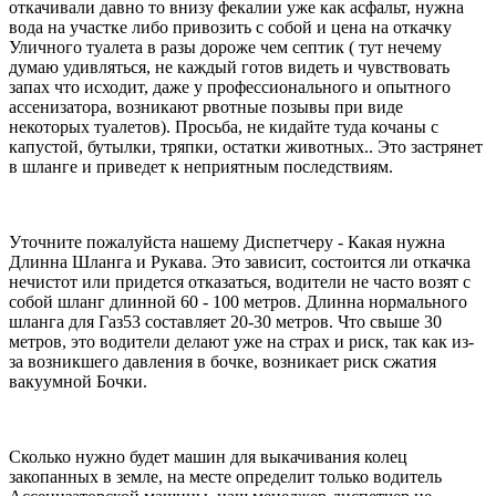
откачивали давно то внизу фекалии уже как асфальт, нужна
вода на участке либо привозить с собой и цена на откачку
Уличного туалета в разы дороже чем септик ( тут нечему
думаю удивляться, не каждый готов видеть и чувствовать
запах что исходит, даже у профессионального и опытного
ассенизатора, возникают рвотные позывы при виде
некоторых туалетов). Просьба, не кидайте туда кочаны с
капустой, бутылки, тряпки, остатки животных.. Это застрянет
в шланге и приведет к неприятным последствиям.
Уточните пожалуйста нашему Диспетчеру - Какая нужна
Длинна Шланга и Рукава. Это зависит, состоится ли откачка
нечистот или придется отказаться, водители не часто возят с
собой шланг длинной 60 - 100 метров. Длинна нормального
шланга для Газ53 составляет 20-30 метров. Что свыше 30
метров, это водители делают уже на страх и риск, так как из-
за возникшего давления в бочке, возникает риск сжатия
вакуумной Бочки.
Сколько нужно будет машин для выкачивания колец
закопанных в земле, на месте определит только водитель