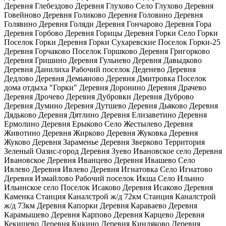
Деревня Глебездово Деревня Глухово Село Глухово Деревня
Говейново Деревня Голиково Деревня Головино Деревня
Голявино Деревня Голяди Деревня Гончарово Деревня Гора
Деревня Горбово Деревня Горицы Деревня Горки Село Горки
Поселок Горки Деревня Горки Сухаревские Поселок Горки-25
Деревня Горчаково Поселок Горшково Деревня Григорково
Деревня Гришино Деревня Гульнево Деревня Давыдково
Деревня Данилиха Рабочий поселок Деденево Деревня
Дедлово Деревня Демьяново Деревня Дмитровка Поселок
дома отдыха "Горки" Деревня Доронино Деревня Драчево
Деревня Дрочево Деревня Дубровки Деревня Дуброво
Деревня Думино Деревня Дутшево Деревня Дьяково Деревня
Дядьково Деревня Дятлино Деревня Елизаветино Деревня
Ермолино Деревня Ерыково Село Жестылево Деревня
Животино Деревня Жирково Деревня Жуковка Деревня
Жуково Деревня Зараменье Деревня Зверково Территория
Зеленый Оазис-город Деревня Зуево Ивановское село Деревня
Ивановское Деревня Иванцево Деревня Ивашево Село
Ивлево Деревня Ивлево Деревня Игнатовка Село Игнатово
Деревня Измайлово Рабочий поселок Икша Село Ильино
Ильинское село Поселок Исаково Деревня Исаково Деревня
Каменка Станция Каналстрой ж/д 72км Станция Каналстрой
ж/д 73км Деревня Капорки Деревня Караваево Деревня
Карамышево Деревня Карпово Деревня Карцево Деревня
Кекишево Деревня Кикино Деревня Киндяково Деревня