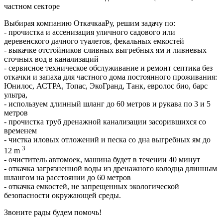
частном секторе
Выбирая компанию ОткачкааРу, решим задачу по:
- прочистка и ассенизация уличного садового или
деревенского дачного туалетов, фекальных емкостей
- выкачке отстойников сливных выгребных ям и ливневых
сточных вод в канализаций
- сервисное техническое обслуживание и ремонт септика без
откачки и запаха для частного дома постоянного проживания:
Юнилос, АСТРА, Топас, ЭкоГранд, Танк, евролос био, барс
ультра,
- используем длинный шланг до 60 метров и рукава по 3 и 5
метров
- прочистка труб дренажной канализации засорившихся со
временем
- чистка иловых отложений и песка со дна выгребных ям до
3
12 m
- очиститель автомоек, машина будет в течении 40 минут
- откачка загрязненной воды из дренажного колодца длинным
шлангом на расстоянии до 60 метров
- откачка емкостей, не запрещенных экологической
безопасности окружающей среды.
Звоните рады будем помочь!