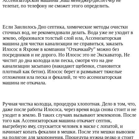
Ассенизаторской машины ,наш менеджер-диспетчер не
телепат, по телефону не сможет этого определить.
Если Заилилось Дно септика, химические методы очистки
сточных вод, не рекомендовали делать. Вода уже не уходит в
землю, образовался толстый слой ила, Ассенизаторская
машина для чистки канализации не справиться, заказать
Илосос в Яхроме в компании "ОткачкааРу" можно без
посредников и не дорого. Но Илосос это не Экскаватор, Не
чистит до дна колодца или песка, смотря что на дне
канализации засыпано (накидают щебенки, становится
плотный как бетон). Илосос берет и размывает тяжелые
отложения ила песка и фекалий, те что ассенизаторская
машина не откачала.
Ручная чистка колодца, процедура хлопотная. Дело в том, что,
даже после работы Илососа, через время вода снова стоит и не
уходит в землю. В таких случаях вызывают землекопов. После
того как Ассенизаторская машина откачает септик,
выгребную яму, спускается человек в маске с лопатой, и
начинает копать фекалии в мешки. После эти мешки вывозим
на полигон для захоронения. Процедура нужна редко и стоит