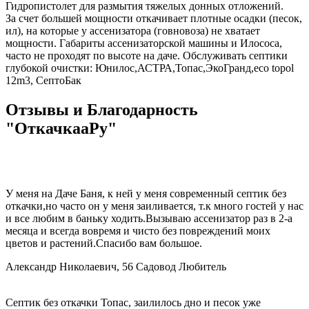
Гидропистолет для размытия тяжелых донных отложений.
За счет большей мощности откачивает плотные осадки (песок,
ил), на которые у ассенизатора (говновоза) не хватает
мощности. Габариты ассенизаторской машины и Илососа,
часто не проходят по высоте на даче. Обслуживать септики
глубокой очистки: Юнилос,АСТРА,Топас,ЭкоГранд,eco topol
12m3, СептоБак
Отзывы и Благодарность
"ОткачкааРу"
У меня на Даче Баня, к ней у меня современный септик без
откачки,но часто он у меня заиливается, т.к много гостей у нас
и все любим в баньку ходить.Вызываю ассенизатор раз в 2-а
месяца и всегда вовремя и чисто без повреждений моих
цветов и растений.Спасибо вам большое.
Александр Николаевич, 56
Садовод Любитель
Септик без откачки Топас, заилилось дно и песок уже