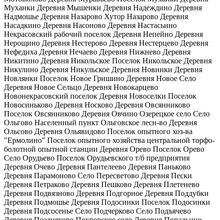
Муханки Деревня Мышенки Деревня Надеждино Деревня
Надмошье Деревня Назарово Хутор Назарово Деревня
Насадкино Деревня Насоново Деревня Настасьино
Некрасовский рабочий поселок Деревня Непейно Деревня
Нерощино Деревня Нестерово Деревня Нестерцево Деревня
Нефедиха Деревня Нечаево Деревня Нижнево Деревня
Никитино Деревня Никольское Поселок Никольское Деревня
Никулино Деревня Никульское Деревня Новинки Деревня
Новлянки Поселок Новое Гришино Деревня Новое Село
Деревня Новое Сельцо Деревня Новокарцево
Новонекрасовский поселок Деревня Новоселки Поселок
Новосиньково Деревня Носково Деревня Овсянниково
Поселок Овсянниково Деревня Овчино Озерецкое село Село
Ольгово Населенный пункт Ольговское лесн-во Деревня
Ольсово Деревня Ольявидово Поселок опытного хоз-ва
"Ермолино" Поселок опытного хозяйства центральной торфо-
болотной опытной станции Деревня Орево Поселок Орево
Село Орудьево Поселок Орудьевского т/б предприятия
Деревня Очево Деревня Пантелеево Деревня Паньково
Деревня Парамоново Село Пересветово Деревня Пески
Деревня Петраково Деревня Пешково Деревня Плетенево
Деревня Подвязново Деревня Подгорное Деревня Поддубки
Деревня Подмошье Деревня Подосинки Поселок Подосинки
Деревня Подсосенье Село Подчерково Село Подъячево
Деревня Поздняково Покровское село Деревня Попадьино