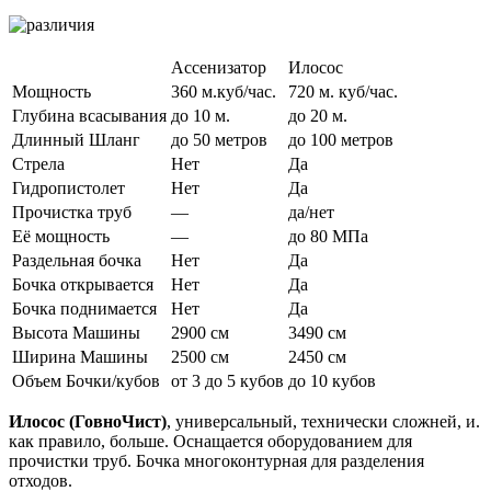
Ассенизатор
Илосос
Мощность
360 м.куб/час.
720 м. куб/час.
Глубина всасывания
до 10 м.
до 20 м.
Длинный Шланг
до 50 метров
до 100 метров
Стрела
Нет
Да
Гидропистолет
Нет
Да
Прочистка труб
—
да/нет
Её мощность
—
до 80 МПа
Раздельная бочка
Нет
Да
Бочка открывается
Нет
Да
Бочка поднимается
Нет
Да
Высота Машины
2900 см
3490 см
Ширина Машины
2500 см
2450 см
Объем Бочки/кубов
от 3 до 5 кубов
до 10 кубов
Илосоc (ГовноЧист)
, универсальный, технически сложней, и.
как правило, больше. Оснащается оборудованием для
прочистки труб. Бочка многоконтурная для разделения
отходов.