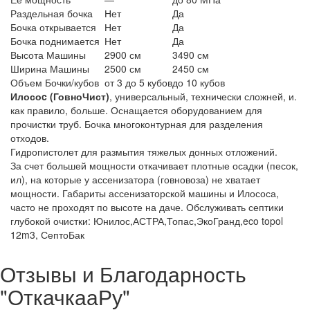
Раздельная бочка
Нет
Да
Бочка открывается
Нет
Да
Бочка поднимается
Нет
Да
Высота Машины
2900 см
3490 см
Ширина Машины
2500 см
2450 см
Объем Бочки/кубов
от 3 до 5 кубов
до 10 кубов
Илосоc (ГовноЧист)
, универсальный, технически сложней, и.
как правило, больше. Оснащается оборудованием для
прочистки труб. Бочка многоконтурная для разделения
отходов.
Гидропистолет для размытия тяжелых донных отложений.
За счет большей мощности откачивает плотные осадки (песок,
ил), на которые у ассенизатора (говновоза) не хватает
мощности. Габариты ассенизаторской машины и Илососа,
часто не проходят по высоте на даче. Обслуживать септики
глубокой очистки: Юнилос,АСТРА,Топас,ЭкоГранд,eco topol
12m3, СептоБак
Отзывы и Благодарность
"ОткачкааРу"