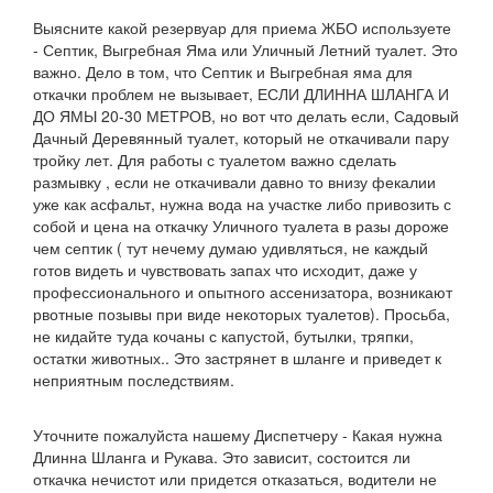
Выясните какой резервуар для приема ЖБО используете
- Септик, Выгребная Яма или Уличный Летний туалет. Это
важно. Дело в том, что Септик и Выгребная яма для
откачки проблем не вызывает, ЕСЛИ ДЛИННА ШЛАНГА И
ДО ЯМЫ 20-30 МЕТРОВ, но вот что делать если, Садовый
Дачный Деревянный туалет, который не откачивали пару
тройку лет. Для работы с туалетом важно сделать
размывку , если не откачивали давно то внизу фекалии
уже как асфальт, нужна вода на участке либо привозить с
собой и цена на откачку Уличного туалета в разы дороже
чем септик ( тут нечему думаю удивляться, не каждый
готов видеть и чувствовать запах что исходит, даже у
профессионального и опытного ассенизатора, возникают
рвотные позывы при виде некоторых туалетов). Просьба,
не кидайте туда кочаны с капустой, бутылки, тряпки,
остатки животных.. Это застрянет в шланге и приведет к
неприятным последствиям.
Уточните пожалуйста нашему Диспетчеру - Какая нужна
Длинна Шланга и Рукава. Это зависит, состоится ли
откачка нечистот или придется отказаться, водители не