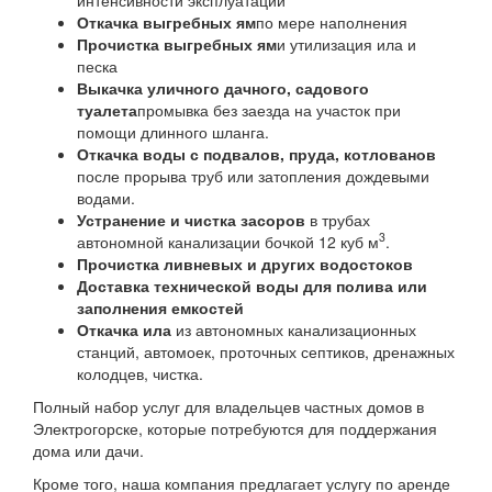
Откачка выгребных ям
по мере наполнения
Прочистка выгребных ям
и утилизация ила и
песка
Выкачка уличного дачного, садового
туалета
промывка без заезда на участок при
помощи длинного шланга.
Откачка воды с подвалов, пруда, котлованов
после прорыва труб или затопления дождевыми
водами.
Устранение и чистка засоров
в трубах
3
автономной канализации бочкой 12 куб м
.
Прочистка ливневых и других водостоков
Доставка технической воды для полива или
заполнения емкостей
Откачка ила
из автономных канализационных
станций, автомоек, проточных септиков, дренажных
колодцев, чистка.
Полный набор услуг для владельцев частных домов в
Электрогорске, которые потребуются для поддержания
дома или дачи.
Кроме того, наша компания предлагает услугу по аренде