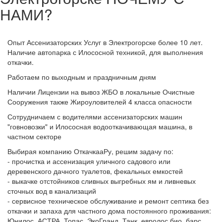
НАМИ?
Опыт Ассенизаторских Услуг в Электрогорске более 10 лет.
Наличие автопарка с Илососной техникой, для выполнения
откачки.
Работаем по выходным и праздничным дням
Наличии Лицензии на вывоз ЖБО в локальные Очистные
Сооружения также Жироуловителей 4 класса опасности
Сотрудничаем с водителями ассенизаторских машин
"говновозки" и Илососная водооткачивающая машина, в
частном секторе
Выбирая компанию ОткачкааРу, решим задачу по:
- прочистка и ассенизация уличного садового или
деревенского дачного туалетов, фекальных емкостей
- выкачке отстойников сливных выгребных ям и ливневых
сточных вод в канализаций
- сервисное техническое обслуживание и ремонт септика без
откачки и запаха для частного дома постоянного проживания:
Юнилос, АСТРА, Топас, ЭкоГранд, Танк, евролос био, барс