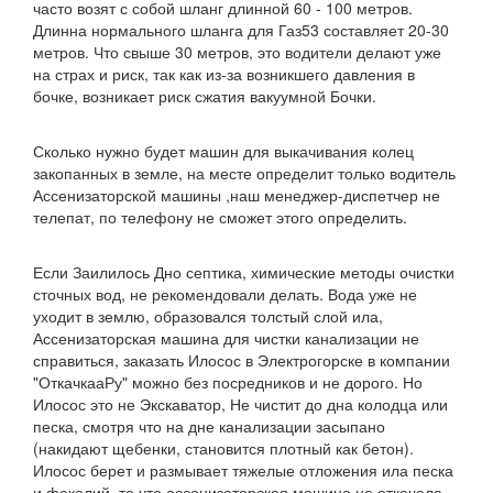
часто возят с собой шланг длинной 60 - 100 метров.
Длинна нормального шланга для Газ53 составляет 20-30
метров. Что свыше 30 метров, это водители делают уже
на страх и риск, так как из-за возникшего давления в
бочке, возникает риск сжатия вакуумной Бочки.
Сколько нужно будет машин для выкачивания колец
закопанных в земле, на месте определит только водитель
Ассенизаторской машины ,наш менеджер-диспетчер не
телепат, по телефону не сможет этого определить.
Если Заилилось Дно септика, химические методы очистки
сточных вод, не рекомендовали делать. Вода уже не
уходит в землю, образовался толстый слой ила,
Ассенизаторская машина для чистки канализации не
справиться, заказать Илосос в Электрогорске в компании
"ОткачкааРу" можно без посредников и не дорого. Но
Илосос это не Экскаватор, Не чистит до дна колодца или
песка, смотря что на дне канализации засыпано
(накидают щебенки, становится плотный как бетон).
Илосос берет и размывает тяжелые отложения ила песка
и фекалий, те что ассенизаторская машина не откачала.