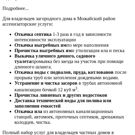
Подробнее...
Для владельцев загородного дома в Можайский район
ассенизаторские услуги:
Откачка септика
1-3 раза в год в зависимости
интенсивности эксплуатации
Откачка выгребных ям
по мере наполнения
Прочистка выгребных ям
и утилизация ила и песка
Выкачка уличного дачного, садового
туалета
промывка без заезда на участок при помощи
длинного шланга.
Откачка воды с подвалов, пруда, котлованов
после
прорыва труб или затопления дождевыми водами.
Устранение и чистка засоров
в трубах автономной
3
канализации бочкой 12 куб м
.
Прочистка ливневых и других водостоков
Доставка технической воды для полива или
заполнения емкостей
Откачка ила
из автономных канализационных
станций, автомоек, проточных септиков, дренажных
колодцев, чистка.
Полный набор услуг для владельцев частных домов в