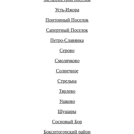
Усть-Ижора
Понтонный Поселок
Сапертный Поселок
Петро-Славянка
Серово
Смолячково
Солнечное
Стрельна
Тярлево
Ушково
Шушары
Сосновый Бор
Бокситогорский район