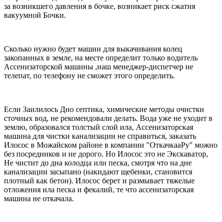
за возникшего давления в бочке, возникает риск сжатия
вакуумной Бочки.
Сколько нужно будет машин для выкачивания колец
закопанных в земле, на месте определит только водитель
Ассенизаторской машины ,наш менеджер-диспетчер не
телепат, по телефону не сможет этого определить.
Если Заилилось Дно септика, химические методы очистки
сточных вод, не рекомендовали делать. Вода уже не уходит в
землю, образовался толстый слой ила, Ассенизаторская
машина для чистки канализации не справиться, заказать
Илосос в Можайском районе в компании "ОткачкааРу" можно
без посредников и не дорого. Но Илосос это не Экскаватор,
Не чистит до дна колодца или песка, смотря что на дне
канализации засыпано (накидают щебенки, становится
плотный как бетон). Илосос берет и размывает тяжелые
отложения ила песка и фекалий, те что ассенизаторская
машина не откачала.