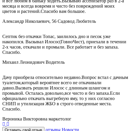
и все любим в баньку ходить.Вызываю ассенизатор раз в 2-а
месяца и всегда вовремя и чисто без повреждений моих
цветов и растений.Спасибо вам большое.
Александр Николаевич, 56
Садовод Любитель
Септик без откачки Топас, заилилось дно и песок уже
накопился. Вызывал Илосос(ГовноЧист), приехали в течении
2-х часов, откачали и промыли. Все работает и без запаха.
Спасибо.
Михаил Леонидович
Водитель
Дачу приобрела относительно недавно.Вопрос встал с дачным
туалетом,который вероятнее всего не откачивали
давно.Вызвать решили Илосос с длинным шлангом и
промывой. Осталась довольно,все чисто и без запаха.Если
официально откачать выгребную яму, то у них согласно
СНИП и утилизация ЖБО в строго отведенные места.
Спасибо.
Вероника Викторовна
маркетолог
отзывы
Новости
Оставить свой отзыв