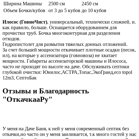
Ширина Машины
2500 см
2450 см
Объем Бочки/кубов
от 3 до 5 кубов
до 10 кубов
Илосоc (ГовноЧист)
, универсальный, технически сложней, и.
как правило, больше. Оснащается оборудованием для
прочистки труб. Бочка многоконтурная для разделения
отходов.
Гидропистолет для размытия тяжелых донных отложений.
За счет большей мощности откачивает плотные осадки (песок,
ил), на которые у ассенизатора (говновоза) не хватает
мощности. Габариты ассенизаторской машины и Илососа,
часто не проходят по высоте на даче. Обслуживать септики
глубокой очистки: Юнилос,АСТРА,Топас,ЭкоГранд,eco topol
12m3, СептоБак
Отзывы и Благодарность
"ОткачкааРу"
У меня на Даче Баня, к ней у меня современный септик без
откачки,но часто он у меня заиливается, т.к много гостей у нас