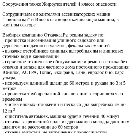
Сооружения также Жироуловителей 4 класса опасности
Сотрудничаем с водителями ассенизаторских машин
"говновозки" и Илососная водооткачивающая машина, в
частном секторе
Выбирая компанию ОткачкааРу, решим задачу по:
- прочистка и ассенизация уличного садового или
деревенского дачного туалетов, фекальных емкостей
- выкачке отстойников сливных выгребных ям и ливневых
сточных вод в канализаций
- сервисное техническое обслуживание и ремонт септика без
откачки и запаха для частного дома постоянного проживания:
Юнилос, АСТРА, Топас, ЭкоГранд, Танк, евролос био, барс
ультра,
- используем длинный шланг до 60 метров и рукава по 3 и 5
метров
- прочистка труб дренажной канализации засорившихся со
временем
- чистка иловых отложений и песка со дна выгребных ям до
3
12 m
- очиститель автомоек, машина будет в течении 40 минут
- откачка загрязненной воды из дренажного колодца длинным
шлангом на расстоянии до 60 метров
- откачка емкостей, не запрещенных экологической