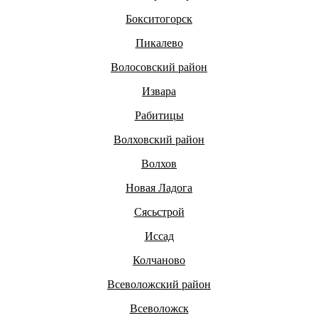
Бокситогорск
Пикалево
Волосовский район
Извара
Рабитицы
Волховский район
Волхов
Новая Ладога
Сясьстрой
Иссад
Колчаново
Всеволожский район
Всеволожск