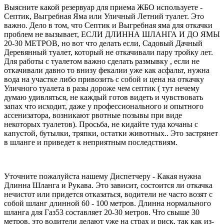
Выясните какой резервуар для приема ЖБО используете -
Септик, Выгребная Яма или Уличный Летний туалет. Это
важно. Дело в том, что Септик и Выгребная яма для откачки
проблем не вызывает, ЕСЛИ ДЛИННА ШЛАНГА И ДО ЯМЫ
20-30 МЕТРОВ, но вот что делать если, Садовый Дачный
Деревянный туалет, который не откачивали пару тройку лет.
Для работы с туалетом важно сделать размывку , если не
откачивали давно то внизу фекалии уже как асфальт, нужна
вода на участке либо привозить с собой и цена на откачку
Уличного туалета в разы дороже чем септик ( тут нечему
думаю удивляться, не каждый готов видеть и чувствовать
запах что исходит, даже у профессионального и опытного
ассенизатора, возникают рвотные позывы при виде
некоторых туалетов). Просьба, не кидайте туда кочаны с
капустой, бутылки, тряпки, остатки животных.. Это застрянет
в шланге и приведет к неприятным последствиям.
Уточните пожалуйста нашему Диспетчеру - Какая нужна
Длинна Шланга и Рукава. Это зависит, состоится ли откачка
нечистот или придется отказаться, водители не часто возят с
собой шланг длинной 60 - 100 метров. Длинна нормального
шланга для Газ53 составляет 20-30 метров. Что свыше 30
метров, это водители делают уже на страх и риск, так как из-