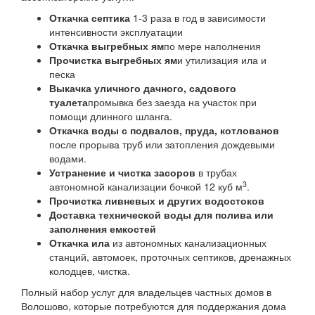
Откачка септика
1-3 раза в год в зависимости
интенсивности эксплуатации
Откачка выгребных ям
по мере наполнения
Прочистка выгребных ям
и утилизация ила и
песка
Выкачка уличного дачного, садового
туалета
промывка без заезда на участок при
помощи длинного шланга.
Откачка воды с подвалов, пруда, котлованов
после прорыва труб или затопления дождевыми
водами.
Устранение и чистка засоров
в трубах
3
автономной канализации бочкой 12 куб м
.
Прочистка ливневых и других водостоков
Доставка технической воды для полива или
заполнения емкостей
Откачка ила
из автономных канализационных
станций, автомоек, проточных септиков, дренажных
колодцев, чистка.
Полный набор услуг для владельцев частных домов в
Волошово, которые потребуются для поддержания дома