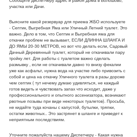
Сообщите диспетчеру адрес и район Дома в Волошово,
участка или Дачи.
Выясните какой резервуар для приема ЖБО используете
- Септик, Выгребная Яма или Уличный Летний туалет. Это
важно. Дело в том, что Септик и Выгребная яма для
откачки проблем не вызывает, ЕСЛИ ДЛИННА ШЛАНГА И
ДО ЯМЫ 20-30 МЕТРОВ, но вот что делать если, Садовый
Дачный Деревянный туалет, который не откачивали пару
тройку лет. Для работы с туалетом важно сделать
размывку , если не откачивали давно то внизу фекалии
уже как асфальт, нужна вода на участке либо привозить с
собой и цена на откачку Уличного туалета в разы дороже
чем септик ( тут нечему думаю удивляться, не каждый
готов видеть и чувствовать запах что исходит, даже у
профессионального и опытного ассенизатора, возникают
рвотные позывы при виде некоторых туалетов). Просьба,
не кидайте туда кочаны с капустой, бутылки, тряпки,
остатки животных.. Это застрянет в шланге и приведет к
неприятным последствиям.
Уточните пожалуйста нашему Диспетчеру - Какая нужна