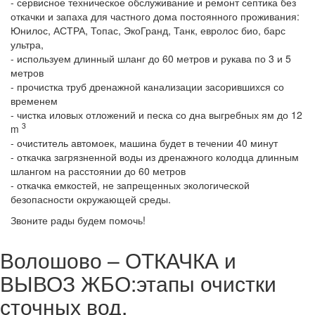
- сервисное техническое обслуживание и ремонт септика без
откачки и запаха для частного дома постоянного проживания:
Юнилос, АСТРА, Топас, ЭкоГранд, Танк, евролос био, барс
ультра,
- используем длинный шланг до 60 метров и рукава по 3 и 5
метров
- прочистка труб дренажной канализации засорившихся со
временем
- чистка иловых отложений и песка со дна выгребных ям до 12
3
m
- очиститель автомоек, машина будет в течении 40 минут
- откачка загрязненной воды из дренажного колодца длинным
шлангом на расстоянии до 60 метров
- откачка емкостей, не запрещенных экологической
безопасности окружающей среды.
Звоните рады будем помочь!
Волошово – ОТКАЧКА и
ВЫВОЗ ЖБО:этапы очистки
сточных вод.