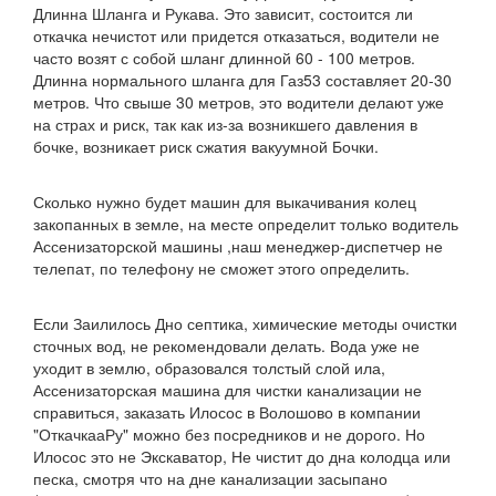
Длинна Шланга и Рукава. Это зависит, состоится ли
откачка нечистот или придется отказаться, водители не
часто возят с собой шланг длинной 60 - 100 метров.
Длинна нормального шланга для Газ53 составляет 20-30
метров. Что свыше 30 метров, это водители делают уже
на страх и риск, так как из-за возникшего давления в
бочке, возникает риск сжатия вакуумной Бочки.
Сколько нужно будет машин для выкачивания колец
закопанных в земле, на месте определит только водитель
Ассенизаторской машины ,наш менеджер-диспетчер не
телепат, по телефону не сможет этого определить.
Если Заилилось Дно септика, химические методы очистки
сточных вод, не рекомендовали делать. Вода уже не
уходит в землю, образовался толстый слой ила,
Ассенизаторская машина для чистки канализации не
справиться, заказать Илосос в Волошово в компании
"ОткачкааРу" можно без посредников и не дорого. Но
Илосос это не Экскаватор, Не чистит до дна колодца или
песка, смотря что на дне канализации засыпано