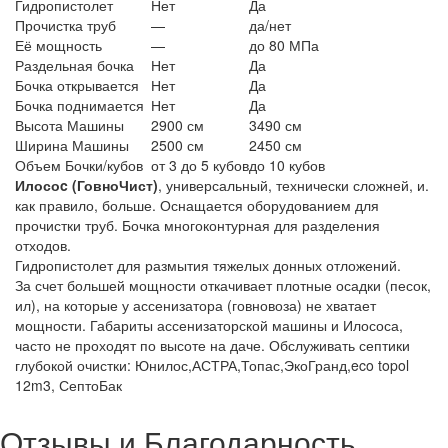
Гидропистолет
Нет
Да
Прочистка труб
—
да/нет
Её мощность
—
до 80 МПа
Раздельная бочка
Нет
Да
Бочка открывается
Нет
Да
Бочка поднимается
Нет
Да
Высота Машины
2900 см
3490 см
Ширина Машины
2500 см
2450 см
Объем Бочки/кубов
от 3 до 5 кубов
до 10 кубов
Илосоc (ГовноЧист)
, универсальный, технически сложней, и.
как правило, больше. Оснащается оборудованием для
прочистки труб. Бочка многоконтурная для разделения
отходов.
Гидропистолет для размытия тяжелых донных отложений.
За счет большей мощности откачивает плотные осадки (песок,
ил), на которые у ассенизатора (говновоза) не хватает
мощности. Габариты ассенизаторской машины и Илососа,
часто не проходят по высоте на даче. Обслуживать септики
глубокой очистки: Юнилос,АСТРА,Топас,ЭкоГранд,eco topol
12m3, СептоБак
Отзывы и Благодарность