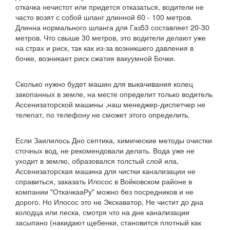
откачка нечистот или придется отказаться, водители не
часто возят с собой шланг длинной 60 - 100 метров.
Длинна нормального шланга для Газ53 составляет 20-30
метров. Что свыше 30 метров, это водители делают уже
на страх и риск, так как из-за возникшего давления в
бочке, возникает риск сжатия вакуумной Бочки.
Сколько нужно будет машин для выкачивания колец
закопанных в земле, на месте определит только водитель
Ассенизаторской машины ,наш менеджер-диспетчер не
телепат, по телефону не сможет этого определить.
Если Заилилось Дно септика, химические методы очистки
сточных вод, не рекомендовали делать. Вода уже не
уходит в землю, образовался толстый слой ила,
Ассенизаторская машина для чистки канализации не
справиться, заказать Илосос в Войковском районе в
компании "ОткачкааРу" можно без посредников и не
дорого. Но Илосос это не Экскаватор, Не чистит до дна
колодца или песка, смотря что на дне канализации
засыпано (накидают щебенки, становится плотный как