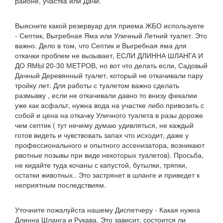
районе, участка или Дачи.
Выясните какой резервуар для приема ЖБО используете
- Септик, Выгребная Яма или Уличный Летний туалет. Это
важно. Дело в том, что Септик и Выгребная яма для
откачки проблем не вызывает, ЕСЛИ ДЛИННА ШЛАНГА И
ДО ЯМЫ 20-30 МЕТРОВ, но вот что делать если, Садовый
Дачный Деревянный туалет, который не откачивали пару
тройку лет. Для работы с туалетом важно сделать
размывку , если не откачивали давно то внизу фекалии
уже как асфальт, нужна вода на участке либо привозить с
собой и цена на откачку Уличного туалета в разы дороже
чем септик ( тут нечему думаю удивляться, не каждый
готов видеть и чувствовать запах что исходит, даже у
профессионального и опытного ассенизатора, возникают
рвотные позывы при виде некоторых туалетов). Просьба,
не кидайте туда кочаны с капустой, бутылки, тряпки,
остатки животных.. Это застрянет в шланге и приведет к
неприятным последствиям.
Уточните пожалуйста нашему Диспетчеру - Какая нужна
Длинна Шланга и Рукава. Это зависит, состоится ли