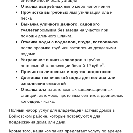
Откачка выгребных ям
по мере наполнения
Прочистка выгребных ям
и утилизация ила и
песка
Выкачка уличного дачного, садового
туалета
промывка без заезда на участок при
помощи длинного шланга.
Откачка воды с подвалов, пруда, котлованов
после прорыва труб или затопления дождевыми
водами.
Устранение и чистка засоров
в трубах
3
автономной канализации бочкой 12 куб м
.
Прочистка ливневых и других водостоков
Доставка технической воды для полива или
заполнения емкостей
Откачка ила
из автономных канализационных
станций, автомоек, проточных септиков, дренажных
колодцев, чистка.
Полный набор услуг для владельцев частных домов в
Войковском районе, которые потребуются для
поддержания дома или дачи.
Кроме того, наша компания предлагает услугу по аренде