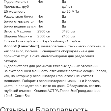
Гидропистолет
Нет
Да
Прочистка труб
—
да/нет
Её мощность
—
до 80 МПа
Раздельная бочка
Нет
Да
Бочка открывается
Нет
Да
Бочка поднимается
Нет
Да
Высота Машины
2900 см
3490 см
Ширина Машины
2500 см
2450 см
Объем Бочки/кубов
от 3 до 5 кубов
до 10 кубов
Илосоc (ГовноЧист)
, универсальный, технически сложней, и.
как правило, больше. Оснащается оборудованием для
прочистки труб. Бочка многоконтурная для разделения
отходов.
Гидропистолет для размытия тяжелых донных отложений.
За счет большей мощности откачивает плотные осадки (песок,
ил), на которые у ассенизатора (говновоза) не хватает
мощности. Габариты ассенизаторской машины и Илососа,
часто не проходят по высоте на даче. Обслуживать септики
глубокой очистки: Юнилос,АСТРА,Топас,ЭкоГранд,eco topol
12m3, СептоБак
Отзывы и Благодарность