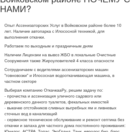
НАМИ?
Опыт Ассенизаторских Услуг в Войковском районе более 10
лет. Наличие автопарка с Илососной техникой, для
выполнения откачки.
Работаем по выходным и праздничным дням
Наличии Лицензии на вывоз ЖБО в локальные Очистные
Сооружения также Жироуловителей 4 класса опасности
Сотрудничаем с водителями ассенизаторских машин
"говновозки" и Илососная водооткачивающая машина, в
частном секторе
Выбирая компанию ОткачкааРу, решим задачу по:
- прочистка и ассенизация уличного садового или
деревенского дачного туалетов, фекальных емкостей
- выкачке отстойников сливных выгребных ям и ливневых
сточных вод в канализаций
- сервисное техническое обслуживание и ремонт септика без
откачки и запаха для частного дома постоянного проживания:
Юнилос, АСТРА, Топас, ЭкоГранд, Танк, евролос био, барс