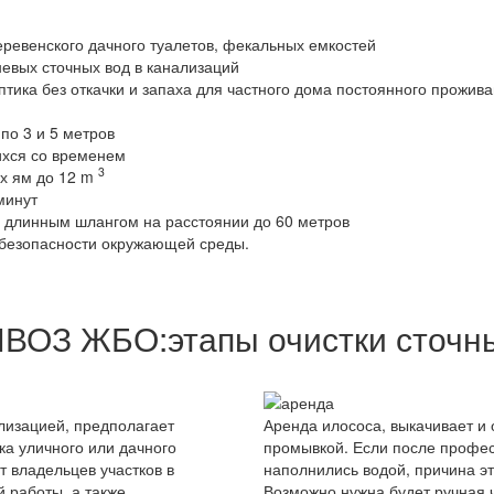
деревенского дачного туалетов, фекальных емкостей
невых сточных вод в канализаций
птика без откачки и запаха для частного дома постоянного прожива
по 3 и 5 метров
ихся со временем
3
ых ям до 12 m
минут
а длинным шлангом на расстоянии до 60 метров
й безопасности окружающей среды.
ВОЗ ЖБО:этапы очистки сточны
лизацией, предполагает
Аренда илососа, выкачивает и 
ка уличного или дачного
промывкой. Если после профес
т владельцев участков в
наполнились водой, причина эт
 работы, а также
Возможно нужна будет ручная 