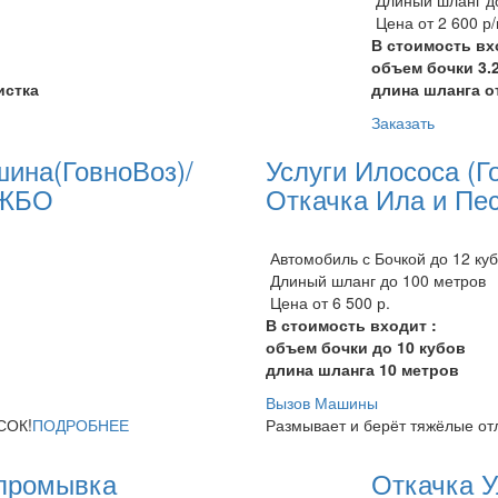
Цена от 2 600 р
В стоимость вх
объем бочки 3.2
истка
длина шланга о
Заказать
шина(ГовноВоз)/
Услуги Илососа (Г
 ЖБО
Откачка Ила и Пе
Автомобиль с Бочкой до 12 ку
Длиный шланг до 100 метров
Цена от 6 500 р.
В стоимость входит :
объем бочки до 10 кубов
длина шланга 10 метров
Вызов Машины
СОК!
ПОДРОБНЕЕ
Размывает и берёт тяжёлые от
 промывка
Откачка 