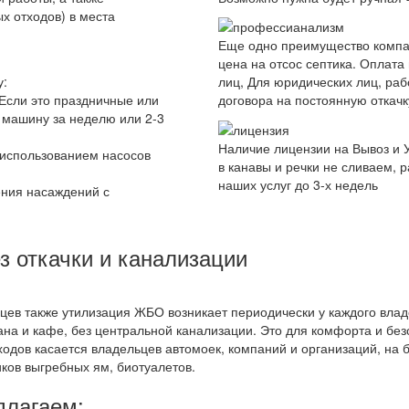
х отходов) в места
Еще одно преимущество компа
цена на отсос септика. Оплата
у:
лиц, Для юридических лиц, ра
 Если это праздничные или
договора на постоянную откач
 машину за неделю или 2-3
Наличие лицензии на Вывоз и 
с использованием насосов
в канавы и речки не сливаем, 
наших услуг до 3-х недель
ения насаждений с
з откачки и канализации
дцев также утилизация ЖБО возникает периодически у каждого влад
на и кафе, без центральной канализации. Это для комфорта и без
ходов касается владельцев автомоек, компаний и организаций, на 
ков выгребных ям, биотуалетов.
длагаем: