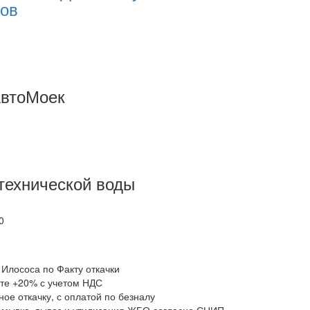
тов
АвтоМоек
технической воды
0
 Илососа по Факту откачки
ате +20% с учетом НДС
ое откачку, с оплатой по безналу
промывка, вывоз и утилизация ЖБО согласно СНИП