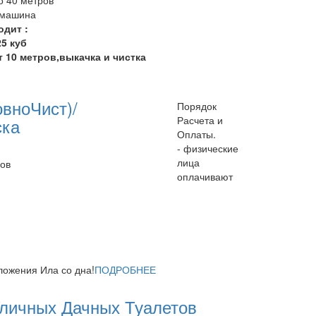
/машина
одит :
5 куб
т 10 метров,выкачка и чистка
овноЧист)/
Порядок
Расчета и
ска
Оплаты.
- физические
лица
бов
оплачивают
ложения Ила со дна!
ПОДРОБНЕЕ
Уличных Дачных Туалетов