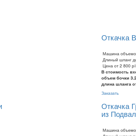
Откачка 
Машина объемом
Длиный шланг до
Цена от 2 800 р
В стоимость вх
объем бочки 3.
длина шланга о
Заказать
и
Откачка Г
из Подва
Машина объемом
Длиный шланг до