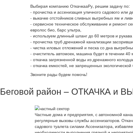
Выбирая компанию ОткачкааРу, решим задачу по:
- прочистка и ассенизация уличного садового или 
- выкачке отстойников сливных выгребных ям и лив
- сервисное техническое обслуживание и ремонт се
евролос био, барс ультра,
- используем длинный шланг до 60 метров и рукава 
- прочистка труб дренажной канализации засоривш
- чистка иловых отложений и песка со дна выгребн
- очиститель автомоек, машина будет в течении 40 
- откачка загрязненной воды из дренажного колодц
- откачка емкостей, не запрещенных экологическо
Звоните рады будем помочь!
Беговой район – ОТКАЧКА и ВЫ
Частные дома и предприятия, с автономной кана
регулярные вызовы службы ассенизаторов. Откач
садового туалета силами Ассенизатора, избавляе
необходимости выполнения грязной и неприятной