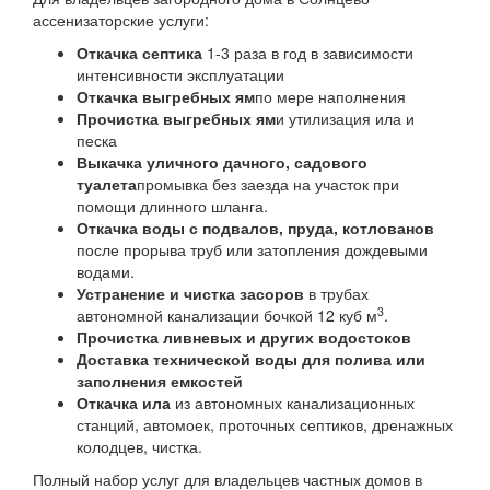
ассенизаторские услуги:
Откачка септика
1-3 раза в год в зависимости
интенсивности эксплуатации
Откачка выгребных ям
по мере наполнения
Прочистка выгребных ям
и утилизация ила и
песка
Выкачка уличного дачного, садового
туалета
промывка без заезда на участок при
помощи длинного шланга.
Откачка воды с подвалов, пруда, котлованов
после прорыва труб или затопления дождевыми
водами.
Устранение и чистка засоров
в трубах
3
автономной канализации бочкой 12 куб м
.
Прочистка ливневых и других водостоков
Доставка технической воды для полива или
заполнения емкостей
Откачка ила
из автономных канализационных
станций, автомоек, проточных септиков, дренажных
колодцев, чистка.
Полный набор услуг для владельцев частных домов в