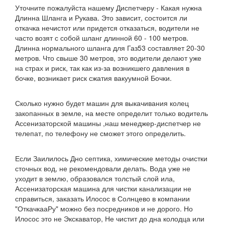
Уточните пожалуйста нашему Диспетчеру - Какая нужна
Длинна Шланга и Рукава. Это зависит, состоится ли
откачка нечистот или придется отказаться, водители не
часто возят с собой шланг длинной 60 - 100 метров.
Длинна нормального шланга для Газ53 составляет 20-30
метров. Что свыше 30 метров, это водители делают уже
на страх и риск, так как из-за возникшего давления в
бочке, возникает риск сжатия вакуумной Бочки.
Сколько нужно будет машин для выкачивания колец
закопанных в земле, на месте определит только водитель
Ассенизаторской машины ,наш менеджер-диспетчер не
телепат, по телефону не сможет этого определить.
Если Заилилось Дно септика, химические методы очистки
сточных вод, не рекомендовали делать. Вода уже не
уходит в землю, образовался толстый слой ила,
Ассенизаторская машина для чистки канализации не
справиться, заказать Илосос в Солнцево в компании
"ОткачкааРу" можно без посредников и не дорого. Но
Илосос это не Экскаватор, Не чистит до дна колодца или