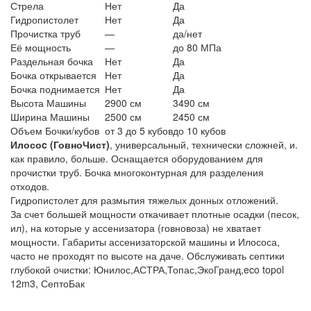
Стрела
Нет
Да
Гидропистолет
Нет
Да
Прочистка труб
—
да/нет
Её мощность
—
до 80 МПа
Раздельная бочка
Нет
Да
Бочка открывается
Нет
Да
Бочка поднимается
Нет
Да
Высота Машины
2900 см
3490 см
Ширина Машины
2500 см
2450 см
Объем Бочки/кубов
от 3 до 5 кубов
до 10 кубов
Илосоc (ГовноЧист)
, универсальный, технически сложней, и.
как правило, больше. Оснащается оборудованием для
прочистки труб. Бочка многоконтурная для разделения
отходов.
Гидропистолет для размытия тяжелых донных отложений.
За счет большей мощности откачивает плотные осадки (песок,
ил), на которые у ассенизатора (говновоза) не хватает
мощности. Габариты ассенизаторской машины и Илососа,
часто не проходят по высоте на даче. Обслуживать септики
глубокой очистки: Юнилос,АСТРА,Топас,ЭкоГранд,eco topol
12m3, СептоБак