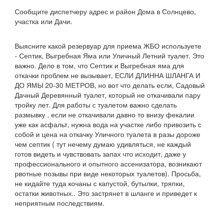
Сообщите диспетчеру адрес и район Дома в Солнцево,
участка или Дачи.
Выясните какой резервуар для приема ЖБО используете
- Септик, Выгребная Яма или Уличный Летний туалет. Это
важно. Дело в том, что Септик и Выгребная яма для
откачки проблем не вызывает, ЕСЛИ ДЛИННА ШЛАНГА И
ДО ЯМЫ 20-30 МЕТРОВ, но вот что делать если, Садовый
Дачный Деревянный туалет, который не откачивали пару
тройку лет. Для работы с туалетом важно сделать
размывку , если не откачивали давно то внизу фекалии
уже как асфальт, нужна вода на участке либо привозить с
собой и цена на откачку Уличного туалета в разы дороже
чем септик ( тут нечему думаю удивляться, не каждый
готов видеть и чувствовать запах что исходит, даже у
профессионального и опытного ассенизатора, возникают
рвотные позывы при виде некоторых туалетов). Просьба,
не кидайте туда кочаны с капустой, бутылки, тряпки,
остатки животных.. Это застрянет в шланге и приведет к
неприятным последствиям.