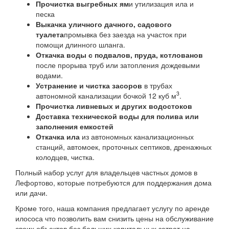
Прочистка выгребных ям
и утилизация ила и
песка
Выкачка уличного дачного, садового
туалета
промывка без заезда на участок при
помощи длинного шланга.
Откачка воды с подвалов, пруда, котлованов
после прорыва труб или затопления дождевыми
водами.
Устранение и чистка засоров
в трубах
3
автономной канализации бочкой 12 куб м
.
Прочистка ливневых и других водостоков
Доставка технической воды для полива или
заполнения емкостей
Откачка ила
из автономных канализационных
станций, автомоек, проточных септиков, дренажных
колодцев, чистка.
Полный набор услуг для владельцев частных домов в
Лефортово, которые потребуются для поддержания дома
или дачи.
Кроме того, наша компания предлагает услугу по аренде
илососа что позволить вам снизить цены на обслуживание
своих объектов без больших капитальных затрат на