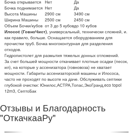
Бочка открывается
Нет
Да
Бочка поднимается
Нет
Да
Высота Машины
2900 см
3490 см
Ширина Машины
2500 см
2450 см
Объем Бочки/кубов
от 3 до 5 кубов
до 10 кубов
Илосоc (ГовноЧист)
, универсальный, технически сложней, и.
как правило, больше. Оснащается оборудованием для
прочистки труб. Бочка многоконтурная для разделения
отходов.
Гидропистолет для размытия тяжелых донных отложений.
За счет большей мощности откачивает плотные осадки (песок,
ил), на которые у ассенизатора (говновоза) не хватает
мощности. Габариты ассенизаторской машины и Илососа,
часто не проходят по высоте на даче. Обслуживать септики
глубокой очистки: Юнилос,АСТРА,Топас,ЭкоГранд,eco topol
12m3, СептоБак
Отзывы и Благодарность
"ОткачкааРу"