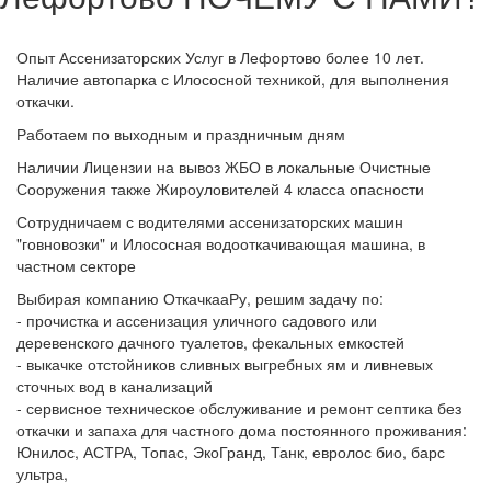
Опыт Ассенизаторских Услуг в Лефортово более 10 лет.
Наличие автопарка с Илососной техникой, для выполнения
откачки.
Работаем по выходным и праздничным дням
Наличии Лицензии на вывоз ЖБО в локальные Очистные
Сооружения также Жироуловителей 4 класса опасности
Сотрудничаем с водителями ассенизаторских машин
"говновозки" и Илососная водооткачивающая машина, в
частном секторе
Выбирая компанию ОткачкааРу, решим задачу по:
- прочистка и ассенизация уличного садового или
деревенского дачного туалетов, фекальных емкостей
- выкачке отстойников сливных выгребных ям и ливневых
сточных вод в канализаций
- сервисное техническое обслуживание и ремонт септика без
откачки и запаха для частного дома постоянного проживания:
Юнилос, АСТРА, Топас, ЭкоГранд, Танк, евролос био, барс
ультра,