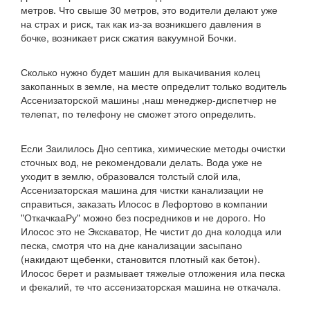
метров. Что свыше 30 метров, это водители делают уже
на страх и риск, так как из-за возникшего давления в
бочке, возникает риск сжатия вакуумной Бочки.
Сколько нужно будет машин для выкачивания колец
закопанных в земле, на месте определит только водитель
Ассенизаторской машины ,наш менеджер-диспетчер не
телепат, по телефону не сможет этого определить.
Если Заилилось Дно септика, химические методы очистки
сточных вод, не рекомендовали делать. Вода уже не
уходит в землю, образовался толстый слой ила,
Ассенизаторская машина для чистки канализации не
справиться, заказать Илосос в Лефортово в компании
"ОткачкааРу" можно без посредников и не дорого. Но
Илосос это не Экскаватор, Не чистит до дна колодца или
песка, смотря что на дне канализации засыпано
(накидают щебенки, становится плотный как бетон).
Илосос берет и размывает тяжелые отложения ила песка
и фекалий, те что ассенизаторская машина не откачала.