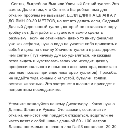
- Септик, Выгребная Яма или Уличный Летний туалет. Это
важно. Дело в том, что Септик и Выгребная яма для
откачки проблем не вызывает, ЕСЛИ ДЛИННА ШЛАНГА И
ДО ЯМЫ 20-30 МЕТРОВ, но вот что делать если, Садовый
Дачный Деревянный туалет, который не откачивали пару
тройку лет. Для работы с туалетом важно сделать
размывку , если не откачивали давно то внизу фекалии
уже как асфальт, нужна вода на участке либо привозить с
собой и цена на откачку Уличного туалета в разы дороже
чем септик ( тут нечему думаю удивляться, не каждый
готов видеть и чувствовать запах что исходит, даже у
профессионального и опытного ассенизатора, возникают
рвотные позывы при виде некоторых туалетов). Просьба,
не кидайте туда кочаны с капустой, бутылки, тряпки,
остатки животных.. Это застрянет в шланге и приведет к
неприятным последствиям.
Уточните пожалуйста нашему Диспетчеру - Какая нужна
Длинна Шланга и Рукава. Это зависит, состоится ли
откачка нечистот или придется отказаться, водители не
часто возят с собой шланг длинной 60 - 100 метров.
Длинна нормального шланга для Газ53 составляет 20-30