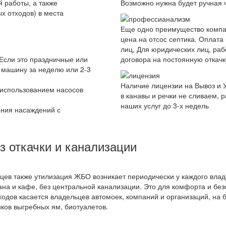
 работы, а также
Возможно нужна будет ручная 
х отходов) в места
Еще одно преимущество компа
цена на отсос септика. Оплата
лиц, Для юридических лиц, ра
 Если это праздничные или
договора на постоянную откач
 машину за неделю или 2-3
Наличие лицензии на Вывоз и 
с использованием насосов
в канавы и речки не сливаем, 
наших услуг до 3-х недель
ения насаждений с
з откачки и канализации
дцев также утилизация ЖБО возникает периодически у каждого влад
на и кафе, без центральной канализации. Это для комфорта и без
ходов касается владельцев автомоек, компаний и организаций, на 
ков выгребных ям, биотуалетов.