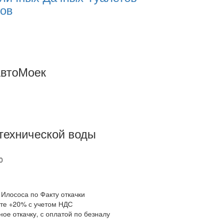
тов
АвтоМоек
технической воды
0
 Илососа по Факту откачки
ате +20% с учетом НДС
ое откачку, с оплатой по безналу