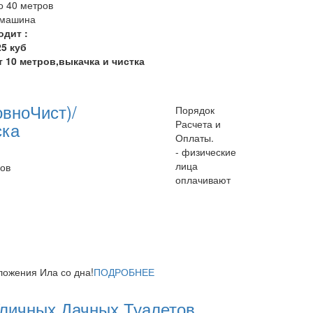
 40 метров
/машина
одит :
5 куб
т 10 метров,выкачка и чистка
овноЧист)/
Порядок
Расчета и
ска
Оплаты.
- физические
лица
бов
оплачивают
ложения Ила со дна!
ПОДРОБНЕЕ
Уличных Дачных Туалетов