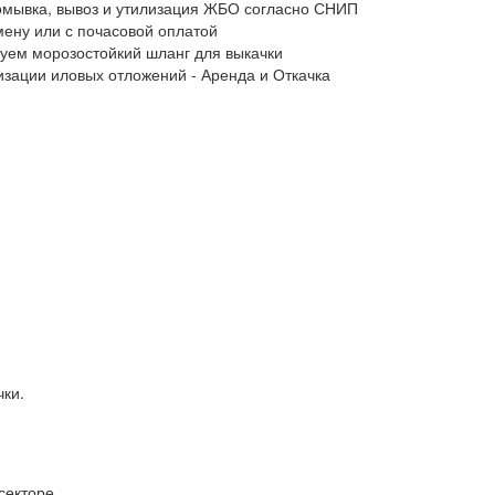
промывка, вывоз и утилизация ЖБО согласно СНИП
мену или с почасовой оплатой
ьзуем морозостойкий шланг для выкачки
лизации иловых отложений - Аренда и Откачка
чки.
секторе