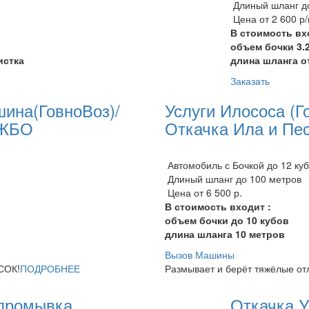
Длиный шланг до
Цена от 2 600 р
В стоимость вх
объем бочки 3.2
истка
длина шланга о
Заказать
шина(ГовноВоз)/
Услуги Илососа (Г
 ЖБО
Откачка Ила и Пе
Автомобиль с Бочкой до 12 ку
Длиный шланг до 100 метров
Цена от 6 500 р.
В стоимость входит :
объем бочки до 10 кубов
длина шланга 10 метров
Вызов Машины
СОК!
ПОДРОБНЕЕ
Размывает и берёт тяжёлые от
 промывка
Откачка 