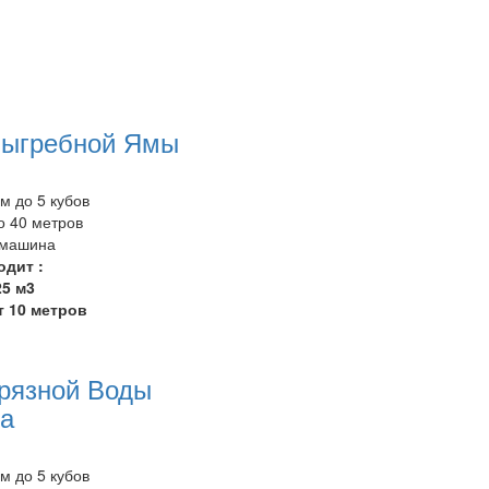
Выгребной Ямы
 до 5 кубов
 40 метров
/машина
одит :
25 м3
т 10 метров
рязной Воды
ла
 до 5 кубов