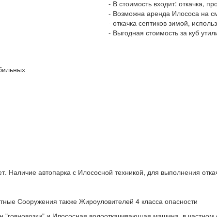
- В стоимость входит: откачка, 
- Возможна аренда Илососа на с
- откачка септиков зимой, испол
- Выгодная стоимость за куб ути
бильных
ет. Наличие автопарка с Илососной техникой, для выполнения отка
тные Сооружения также Жироуловителей 4 класса опасности
 "говновозки" и Илососная водооткачивающая машина, в частном 