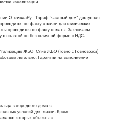
чистка канализации.
нии ОткачкааРу– Тариф "частный дом" доступная
 проводится по факту откачки для физических
боты проводится по факту оплаты. Заключаем
ку с оплатой по безналичной форме с НДС.
Утилизацию ЖБО. Слив ЖБО (говно с Говновозки)
работаем легально. Гарантии на выполнение
ельца загородного дома с
опасных условий для жизни. Кроме
балансе которых объекты с