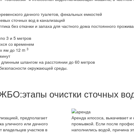
деревенского дачного туалетов, фекальных емкостей
невых сточных вод в канализаций
птика без откачки и запаха для частного дома постоянного прожива
по 3 и 5 метров
ихся со временем
3
ых ям до 12 m
минут
а длинным шлангом на расстоянии до 60 метров
й безопасности окружающей среды.
БО:этапы очистки сточных вод
лизацией, предполагает
Аренда илососа, выкачивает и 
ка уличного или дачного
промывкой. Если после профес
т владельцев участков в
наполнились водой, причина эт