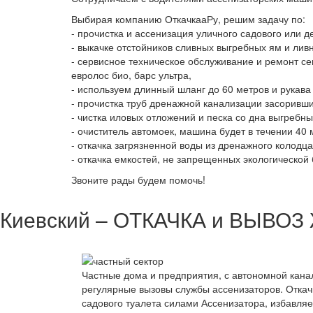
Выбирая компанию ОткачкааРу, решим задачу по:
- прочистка и ассенизация уличного садового или 
- выкачке отстойников сливных выгребных ям и лив
- сервисное техническое обслуживание и ремонт се
евролос био, барс ультра,
- используем длинный шланг до 60 метров и рукава 
- прочистка труб дренажной канализации засоривш
- чистка иловых отложений и песка со дна выгребн
- очиститель автомоек, машина будет в течении 40 
- откачка загрязненной воды из дренажного колодц
- откачка емкостей, не запрещенных экологическо
Звоните рады будем помочь!
Киевский – ОТКАЧКА и ВЫВОЗ Ж
Частные дома и предприятия, с автономной кана
регулярные вызовы службы ассенизаторов. Откач
садового туалета силами Ассенизатора, избавляе