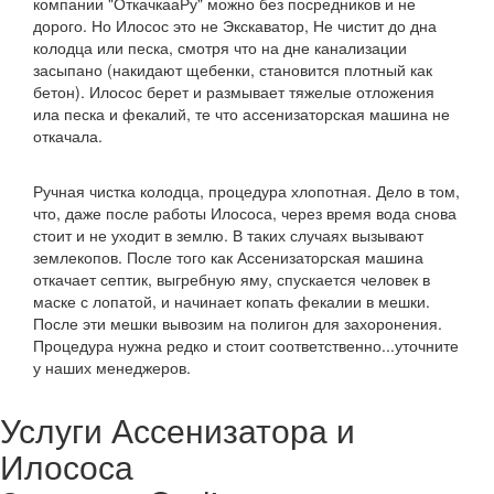
компании "ОткачкааРу" можно без посредников и не
дорого. Но Илосос это не Экскаватор, Не чистит до дна
колодца или песка, смотря что на дне канализации
засыпано (накидают щебенки, становится плотный как
бетон). Илосос берет и размывает тяжелые отложения
ила песка и фекалий, те что ассенизаторская машина не
откачала.
Ручная чистка колодца, процедура хлопотная. Дело в том,
что, даже после работы Илососа, через время вода снова
стоит и не уходит в землю. В таких случаях вызывают
землекопов. После того как Ассенизаторская машина
откачает септик, выгребную яму, спускается человек в
маске с лопатой, и начинает копать фекалии в мешки.
После эти мешки вывозим на полигон для захоронения.
Процедура нужна редко и стоит соответственно...уточните
у наших менеджеров.
Услуги Ассенизатора и
Илососа