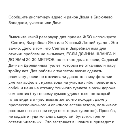
Сообщите диспетчеру адрес и район Дома в Бирюлево
Западном, участка или Дачи.
Выясните какой резервуар для приема ЖБО используете
- Септик, Выгребная Яма или Уличный Летний туалет. Это
важно. Дело в том, что Септик и Выгребная яма для
откачки проблем не вызывает, ЕСЛИ ДЛИННА ШЛАНГА И
ДО ЯМЫ 20-30 МЕТРОВ, но вот что делать если, Садовый
Дачный Деревянный туалет, который не откачивали пару
тройку лет. Для работы с туалетом важно сделать
размывку , если не откачивали давно то внизу фекалии
уже как асфальт, нужна вода на участке либо привозить с
собой и цена на откачку Уличного туалета в разы дороже
чем септик ( тут нечему думаю удивляться, не каждый
готов видеть и чувствовать запах что исходит, даже у
профессионального и опытного ассенизатора, возникают
рвотные позывы при виде некоторых туалетов). Просьба,
не кидайте туда кочаны с капустой, бутылки, тряпки,
остатки животных.. Это застрянет в шланге и приведет к