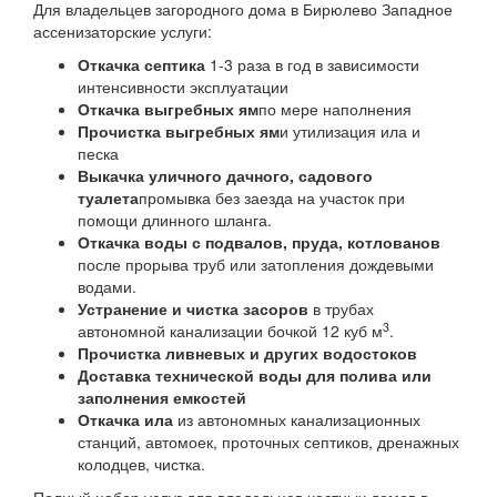
Для владельцев загородного дома в Бирюлево Западное
ассенизаторские услуги:
Откачка септика
1-3 раза в год в зависимости
интенсивности эксплуатации
Откачка выгребных ям
по мере наполнения
Прочистка выгребных ям
и утилизация ила и
песка
Выкачка уличного дачного, садового
туалета
промывка без заезда на участок при
помощи длинного шланга.
Откачка воды с подвалов, пруда, котлованов
после прорыва труб или затопления дождевыми
водами.
Устранение и чистка засоров
в трубах
3
автономной канализации бочкой 12 куб м
.
Прочистка ливневых и других водостоков
Доставка технической воды для полива или
заполнения емкостей
Откачка ила
из автономных канализационных
станций, автомоек, проточных септиков, дренажных
колодцев, чистка.