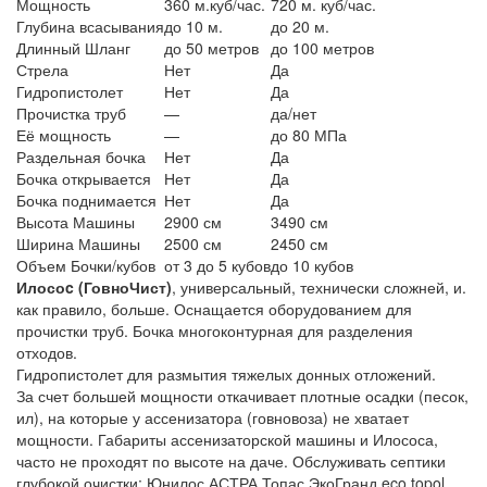
Мощность
360 м.куб/час.
720 м. куб/час.
Глубина всасывания
до 10 м.
до 20 м.
Длинный Шланг
до 50 метров
до 100 метров
Стрела
Нет
Да
Гидропистолет
Нет
Да
Прочистка труб
—
да/нет
Её мощность
—
до 80 МПа
Раздельная бочка
Нет
Да
Бочка открывается
Нет
Да
Бочка поднимается
Нет
Да
Высота Машины
2900 см
3490 см
Ширина Машины
2500 см
2450 см
Объем Бочки/кубов
от 3 до 5 кубов
до 10 кубов
Илосоc (ГовноЧист)
, универсальный, технически сложней, и.
как правило, больше. Оснащается оборудованием для
прочистки труб. Бочка многоконтурная для разделения
отходов.
Гидропистолет для размытия тяжелых донных отложений.
За счет большей мощности откачивает плотные осадки (песок,
ил), на которые у ассенизатора (говновоза) не хватает
мощности. Габариты ассенизаторской машины и Илососа,
часто не проходят по высоте на даче. Обслуживать септики
глубокой очистки: Юнилос,АСТРА,Топас,ЭкоГранд,eco topol