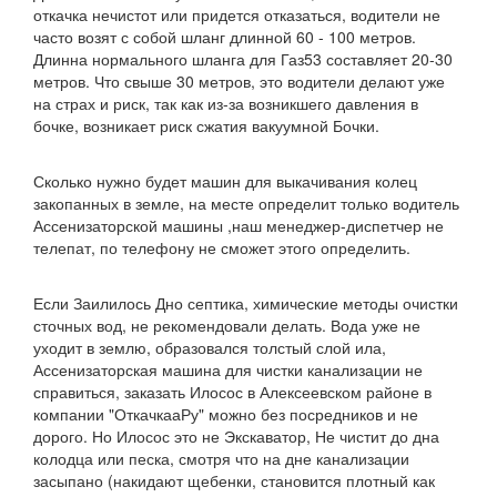
откачка нечистот или придется отказаться, водители не
часто возят с собой шланг длинной 60 - 100 метров.
Длинна нормального шланга для Газ53 составляет 20-30
метров. Что свыше 30 метров, это водители делают уже
на страх и риск, так как из-за возникшего давления в
бочке, возникает риск сжатия вакуумной Бочки.
Сколько нужно будет машин для выкачивания колец
закопанных в земле, на месте определит только водитель
Ассенизаторской машины ,наш менеджер-диспетчер не
телепат, по телефону не сможет этого определить.
Если Заилилось Дно септика, химические методы очистки
сточных вод, не рекомендовали делать. Вода уже не
уходит в землю, образовался толстый слой ила,
Ассенизаторская машина для чистки канализации не
справиться, заказать Илосос в Алексеевском районе в
компании "ОткачкааРу" можно без посредников и не
дорого. Но Илосос это не Экскаватор, Не чистит до дна
колодца или песка, смотря что на дне канализации
засыпано (накидают щебенки, становится плотный как