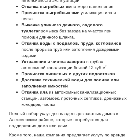
Откачка выгребных ям
по мере наполнения
Прочистка выгребных ям
и утилизация ила и
песка
Выкачка уличного дачного, садового
туалета
промывка без заезда на участок при
помощи длинного шланга.
Откачка воды с подвалов, пруда, котлованов
после прорыва труб или затопления дождевыми
водами.
Устранение и чистка засоров
в трубах
3
автономной канализации бочкой 12 куб м
.
Прочистка ливневых и других водостоков
Доставка технической воды для полива или
заполнения емкостей
Откачка ила
из автономных канализационных
станций, автомоек, проточных септиков, дренажных
колодцев, чистка.
Полный набор услуг для владельцев частных домов в
Алексеевском районе, которые потребуются для
поддержания дома или дачи.
Кроме того, наша компания предлагает услугу по аренде