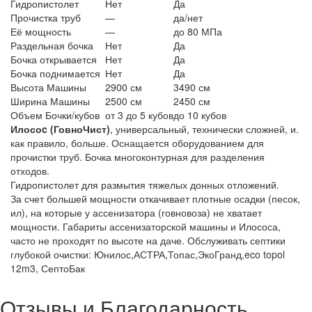
Гидропистолет
Нет
Да
Прочистка труб
—
да/нет
Её мощность
—
до 80 МПа
Раздельная бочка
Нет
Да
Бочка открывается
Нет
Да
Бочка поднимается
Нет
Да
Высота Машины
2900 см
3490 см
Ширина Машины
2500 см
2450 см
Объем Бочки/кубов
от 3 до 5 кубов
до 10 кубов
Илосоc (ГовноЧист)
, универсальный, технически сложней, и.
как правило, больше. Оснащается оборудованием для
прочистки труб. Бочка многоконтурная для разделения
отходов.
Гидропистолет для размытия тяжелых донных отложений.
За счет большей мощности откачивает плотные осадки (песок,
ил), на которые у ассенизатора (говновоза) не хватает
мощности. Габариты ассенизаторской машины и Илососа,
часто не проходят по высоте на даче. Обслуживать септики
глубокой очистки: Юнилос,АСТРА,Топас,ЭкоГранд,eco topol
12m3, СептоБак
Отзывы и Благодарность