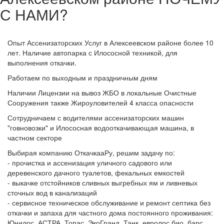
С НАМИ?
Опыт Ассенизаторских Услуг в Алексеевском районе более 10
лет. Наличие автопарка с Илососной техникой, для
выполнения откачки.
Работаем по выходным и праздничным дням
Наличии Лицензии на вывоз ЖБО в локальные Очистные
Сооружения также Жироуловителей 4 класса опасности
Сотрудничаем с водителями ассенизаторских машин
"говновозки" и Илососная водооткачивающая машина, в
частном секторе
Выбирая компанию ОткачкааРу, решим задачу по:
- прочистка и ассенизация уличного садового или
деревенского дачного туалетов, фекальных емкостей
- выкачке отстойников сливных выгребных ям и ливневых
сточных вод в канализаций
- сервисное техническое обслуживание и ремонт септика без
откачки и запаха для частного дома постоянного проживания:
Юнилос, АСТРА, Топас, ЭкоГранд, Танк, евролос био, барс