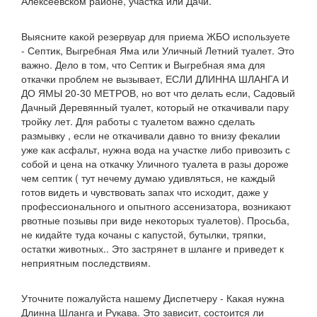
Алексеевском районе, участка или Дачи.
Выясните какой резервуар для приема ЖБО используете
- Септик, Выгребная Яма или Уличный Летний туалет. Это
важно. Дело в том, что Септик и Выгребная яма для
откачки проблем не вызывает, ЕСЛИ ДЛИННА ШЛАНГА И
ДО ЯМЫ 20-30 МЕТРОВ, но вот что делать если, Садовый
Дачный Деревянный туалет, который не откачивали пару
тройку лет. Для работы с туалетом важно сделать
размывку , если не откачивали давно то внизу фекалии
уже как асфальт, нужна вода на участке либо привозить с
собой и цена на откачку Уличного туалета в разы дороже
чем септик ( тут нечему думаю удивляться, не каждый
готов видеть и чувствовать запах что исходит, даже у
профессионального и опытного ассенизатора, возникают
рвотные позывы при виде некоторых туалетов). Просьба,
не кидайте туда кочаны с капустой, бутылки, тряпки,
остатки животных.. Это застрянет в шланге и приведет к
неприятным последствиям.
Уточните пожалуйста нашему Диспетчеру - Какая нужна
Длинна Шланга и Рукава. Это зависит, состоится ли