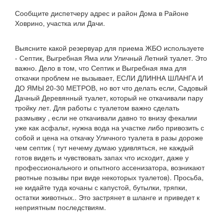
Сообщите диспетчеру адрес и район Дома в Районе
Ховрино, участка или Дачи.
Выясните какой резервуар для приема ЖБО используете
- Септик, Выгребная Яма или Уличный Летний туалет. Это
важно. Дело в том, что Септик и Выгребная яма для
откачки проблем не вызывает, ЕСЛИ ДЛИННА ШЛАНГА И
ДО ЯМЫ 20-30 МЕТРОВ, но вот что делать если, Садовый
Дачный Деревянный туалет, который не откачивали пару
тройку лет. Для работы с туалетом важно сделать
размывку , если не откачивали давно то внизу фекалии
уже как асфальт, нужна вода на участке либо привозить с
собой и цена на откачку Уличного туалета в разы дороже
чем септик ( тут нечему думаю удивляться, не каждый
готов видеть и чувствовать запах что исходит, даже у
профессионального и опытного ассенизатора, возникают
рвотные позывы при виде некоторых туалетов). Просьба,
не кидайте туда кочаны с капустой, бутылки, тряпки,
остатки животных.. Это застрянет в шланге и приведет к
неприятным последствиям.