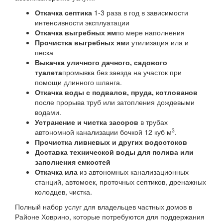
Откачка септика
1-3 раза в год в зависимости
интенсивности эксплуатации
Откачка выгребных ям
по мере наполнения
Прочистка выгребных ям
и утилизация ила и
песка
Выкачка уличного дачного, садового
туалета
промывка без заезда на участок при
помощи длинного шланга.
Откачка воды с подвалов, пруда, котлованов
после прорыва труб или затопления дождевыми
водами.
Устранение и чистка засоров
в трубах
3
автономной канализации бочкой 12 куб м
.
Прочистка ливневых и других водостоков
Доставка технической воды для полива или
заполнения емкостей
Откачка ила
из автономных канализационных
станций, автомоек, проточных септиков, дренажных
колодцев, чистка.
Полный набор услуг для владельцев частных домов в
Районе Ховрино, которые потребуются для поддержания