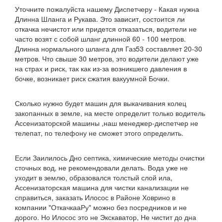
Уточните пожалуйста нашему Диспетчеру - Какая нужна
Длинна Шланга и Рукава. Это зависит, состоится ли
откачка нечистот или придется отказаться, водители не
часто возят с собой шланг длинной 60 - 100 метров.
Длинна нормального шланга для Газ53 составляет 20-30
метров. Что свыше 30 метров, это водители делают уже
на страх и риск, так как из-за возникшего давления в
бочке, возникает риск сжатия вакуумной Бочки.
Сколько нужно будет машин для выкачивания колец
закопанных в земле, на месте определит только водитель
Ассенизаторской машины ,наш менеджер-диспетчер не
телепат, по телефону не сможет этого определить.
Если Заилилось Дно септика, химические методы очистки
сточных вод, не рекомендовали делать. Вода уже не
уходит в землю, образовался толстый слой ила,
Ассенизаторская машина для чистки канализации не
справиться, заказать Илосос в Районе Ховрино в
компании "ОткачкааРу" можно без посредников и не
дорого. Но Илосос это не Экскаватор, Не чистит до дна