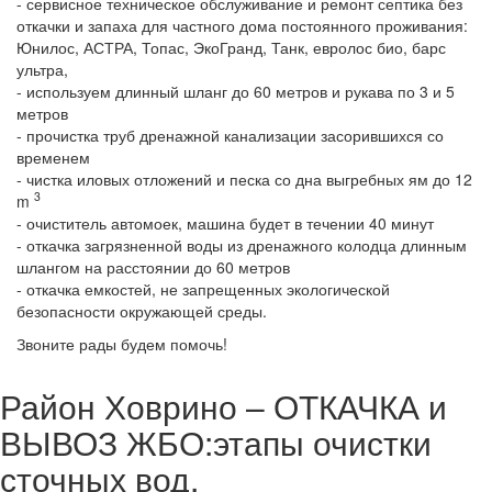
- сервисное техническое обслуживание и ремонт септика без
откачки и запаха для частного дома постоянного проживания:
Юнилос, АСТРА, Топас, ЭкоГранд, Танк, евролос био, барс
ультра,
- используем длинный шланг до 60 метров и рукава по 3 и 5
метров
- прочистка труб дренажной канализации засорившихся со
временем
- чистка иловых отложений и песка со дна выгребных ям до 12
3
m
- очиститель автомоек, машина будет в течении 40 минут
- откачка загрязненной воды из дренажного колодца длинным
шлангом на расстоянии до 60 метров
- откачка емкостей, не запрещенных экологической
безопасности окружающей среды.
Звоните рады будем помочь!
Район Ховрино – ОТКАЧКА и
ВЫВОЗ ЖБО:этапы очистки
сточных вод.