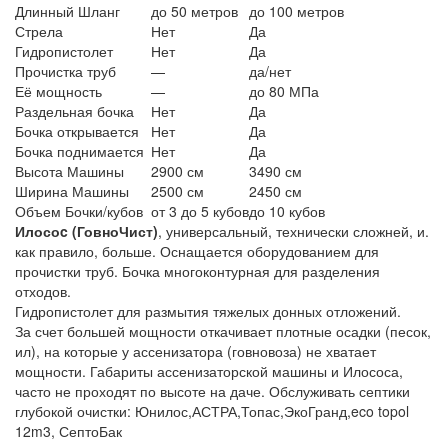
Длинный Шланг
до 50 метров
до 100 метров
Стрела
Нет
Да
Гидропистолет
Нет
Да
Прочистка труб
—
да/нет
Её мощность
—
до 80 МПа
Раздельная бочка
Нет
Да
Бочка открывается
Нет
Да
Бочка поднимается
Нет
Да
Высота Машины
2900 см
3490 см
Ширина Машины
2500 см
2450 см
Объем Бочки/кубов
от 3 до 5 кубов
до 10 кубов
Илосоc (ГовноЧист)
, универсальный, технически сложней, и.
как правило, больше. Оснащается оборудованием для
прочистки труб. Бочка многоконтурная для разделения
отходов.
Гидропистолет для размытия тяжелых донных отложений.
За счет большей мощности откачивает плотные осадки (песок,
ил), на которые у ассенизатора (говновоза) не хватает
мощности. Габариты ассенизаторской машины и Илососа,
часто не проходят по высоте на даче. Обслуживать септики
глубокой очистки: Юнилос,АСТРА,Топас,ЭкоГранд,eco topol
12m3, СептоБак